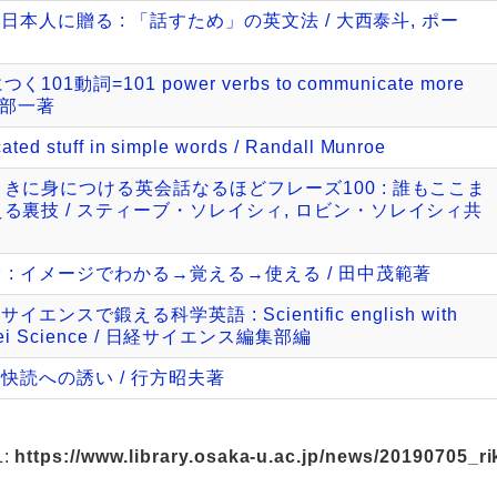
日本人に贈る : 「話すため」の英文法 / 大西泰斗, ポー
動詞=101 power verbs to communicate more
/ 阿部一著
cated stuff in simple words / Randall Munroe
きに身につける英会話なるほどフレーズ100 : 誰もここま
る裏技 / スティーブ・ソレイシィ, ロビン・ソレイシィ共
: イメージでわかる→覚える→使える / 田中茂範著
ンスで鍛える科学英語 : Scientific english with
/Nikkei Science / 日経サイエンス編集部編
文快読への誘い / 行方昭夫著
L:
https://www.library.osaka-u.ac.jp/news/20190705_ri