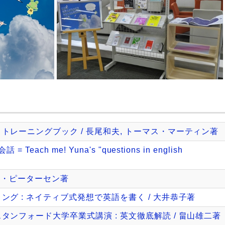
トレーニングブック / 長尾和夫, トーマス・マーティン著
each me! Yuna's "questions in english
ク・ピーターセン著
グ : ネイティブ式発想で英語を書く / 大井恭子著
ンフォード大学卒業式講演 : 英文徹底解読 / 畠山雄二著