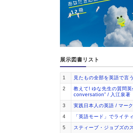
展示図書リスト
1
見たもの全部を英語で言う
2
教えて! ゆな先生の質問英会話 = T
conversation" / 入江泉著
3
実践日本人の英語 / マー
4
「英語モード」でライティン
5
スティーブ・ジョブズのスタ