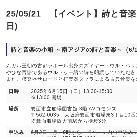
25/05/21 【イベント】詩と音
日)
詩と音楽の小箱 ～南アジアの詩と音楽～（6/1
ムガル王朝の古都ラホール出身のズィヤー・ウル・ハサ
やびな言語であるウルドゥー語の詩を朗読していただき
また、弦楽器サロードと打楽器タブラによる古典音楽を
日時
2025年6月15日（日）13:30-15:30
※13:00 開場
場所
箕面市立船場図書館 3階 AVコモンズ
〒562-0035 大阪府箕面市船場東3丁目10
※箕面船場阪大前駅から徒歩3分。
申込み
6月2日（月）9時から、当ページ内の
申込み