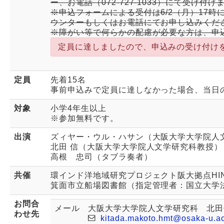
ー、お電話（072-727-1033）にて受け付け
※申込フォームによる受付は6/2（月）17
ウンターもしくはお電話にてお申し込みくだ
※障がい等で何らかの配慮が必要な方は、申
定員に達しましたので、申込みの受け付け
定員
先着15名
事前申込みで定員に達しなかった場合、当日
対象
小学4年生以上
※参加無料です。
出演
ズィヤー・ウル・ハサン（大阪大学大学院人
北田 信（大阪大学大学院人文学研究科教授）
高根 忠司（タブラ奏者）
共催
環インド洋地域研究プロジェクト阪大拠点HIN
箕面市立船場図書館（指定管理者：国立大学
お問合
メール
大阪大学大学院人文学研究科 北田
わせ先
kitada.makoto.hmt@osaka-u.ac