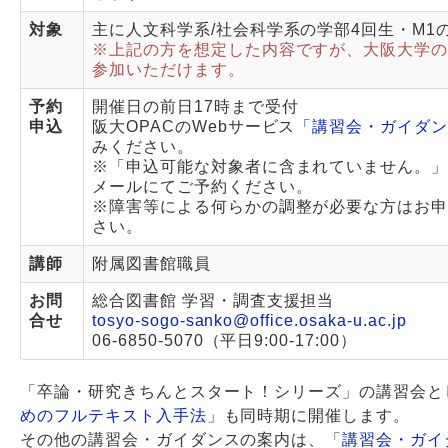
対象
主に人文科学系/社会科学系の学部4回生・M1
※上記の方を想定した内容ですが、大阪大学
参加いただけます。
予約
開催日の前日17時まで受付
申込
阪大OPACのWebサービス
「講習会・ガイダ
みください。
※「申込可能な対象者に含まれていません。
メールにてご予約ください。
※障害等による何らかの調整が必要な方はお
さい。
講師
附属図書館職員
お問
総合図書館 学習・調査支援担当
合せ
tosyo-sogo-sanko@office.osaka-u.ac.jp
06-6850-5070（平日9:00-17:00）
「卒論・研究きちんとスタート！シリーズ」の講習会と
めのフルテキスト入手法
」も同時期に開催します。
その他の講習会・ガイダンスの案内は、「
講習会・ガイ