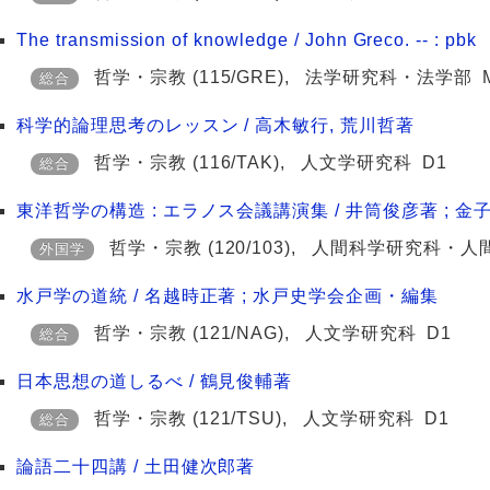
The transmission of knowledge / John Greco. -- : pbk
哲学・宗教
(115/GRE)
,
法学研究科・法学部
総合
科学的論理思考のレッスン / 高木敏行, 荒川哲著
哲学・宗教
(116/TAK)
,
人文学研究科
D1
総合
東洋哲学の構造 : エラノス会議講演集 / 井筒俊彦著 ; 金
哲学・宗教
(120/103)
,
人間科学研究科・人
外国学
水戸学の道統 / 名越時正著 ; 水戸史学会企画・編集
哲学・宗教
(121/NAG)
,
人文学研究科
D1
総合
日本思想の道しるべ / 鶴見俊輔著
哲学・宗教
(121/TSU)
,
人文学研究科
D1
総合
論語二十四講 / 土田健次郎著