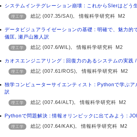
システムインテグレーション崩壊 : これからSIerはどう
総記
(007.35/SAI)
,
情報科学研究科
M2
理工学
データビジュアライゼーションの基礎 : 明確で、魅力的で、説得
儀匡, 瀬戸山雅人訳
総記
(007.6/WIL)
,
情報科学研究科
M2
理工学
カオスエンジニアリング : 回復力のあるシステムの実践 / Casey 
総記
(007.61/ROS)
,
情報科学研究科
M2
理工学
独学コンピューターサイエンティスト : Pythonで学ぶア
訳
総記
(007.64/ALT)
,
情報科学研究科
M2
理工学
Pythonで問題解決 : 情報オリンピックに出てみよう : J
総記
(007.64/KAK)
,
情報科学研究科
M2
理工学