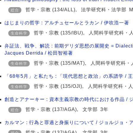
哲学・宗教
(134/ALL)
,
法学研究科・法学部
M
総合
はじまりの哲学 : アルチュセールとラカン / 伊吹浩一著
哲学・宗教
(135/IBU)
,
人間科学研究科・
生命科学
弁証法、戦争、解読 : 前期デリダ思想の展開史 = Dialectique, guer
Jacques Derrida / 松田智裕著
哲学・宗教
(135/MAT)
,
人間科学研究科・
生命科学
「68年5月」と私たち : 「現代思想と政治」の系譜学 / 
哲学・宗教
(135/OJI)
,
人間科学研究科・
生命科学
創造とアナーキー : 資本主義宗教の時代における作品 / ジ
哲学・宗教
(137/AGA)
,
文学部
3年
総合
カルマン : 行為と罪過と身振りについて / ジョルジョ・アガ
哲学・宗教
(137/AGA)
,
文学部
3年
総合