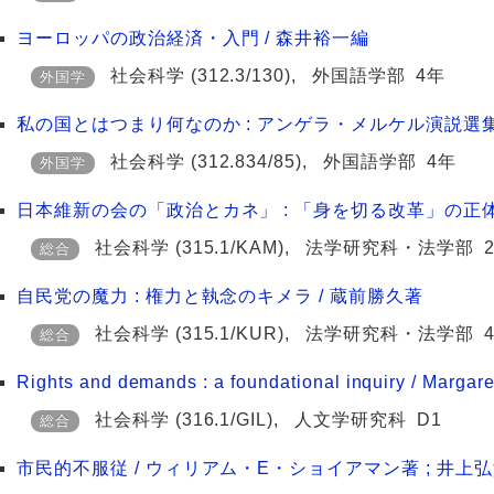
ヨーロッパの政治経済・入門 / 森井裕一編
社会科学
(312.3/130)
,
外国語学部
4年
外国学
私の国とはつまり何なのか : アンゲラ・メルケル演説選集 /
社会科学
(312.834/85)
,
外国語学部
4年
外国学
日本維新の会の「政治とカネ」 : 「身を切る改革」の正体
社会科学
(315.1/KAM)
,
法学研究科・法学部
総合
自民党の魔力 : 権力と執念のキメラ / 蔵前勝久著
社会科学
(315.1/KUR)
,
法学研究科・法学部
総合
Rights and demands : a foundational inquiry / Margaret 
社会科学
(316.1/GIL)
,
人文学研究科
D1
総合
市民的不服従 / ウィリアム・E・ショイアマン著 ; 井上弘