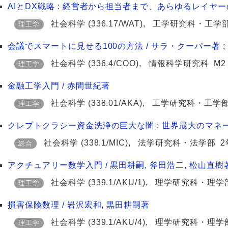
AIとDX戦略 : 経営者から担当者まで、あらゆるレイヤー
社会科学
(336.17/WAT)
,
工学研究科・工学
理工学
会議でスマートに見せる100の方法 / サラ・クーパー著 
社会科学
(336.4/COO)
,
情報科学研究科
M2
理工学
金融工学入門 / 赤間世紀著
社会科学
(338.01/AKA)
,
工学研究科・工学
理工学
クレプトクラシー資金洗浄の巨大な闇 : 世界最大のマネー
社会科学
(338.1/MIC)
,
法学研究科・法学部
2
総合
アクチュアリー数学入門 / 黒田耕嗣, 斧田浩二, 松山直樹
社会科学
(339.1/AKU/1)
,
理学研究科・理学
理工学
損害保険数理 / 岩沢宏和, 黒田耕嗣著
社会科学
(339.1/AKU/4)
,
理学研究科・理学
理工学