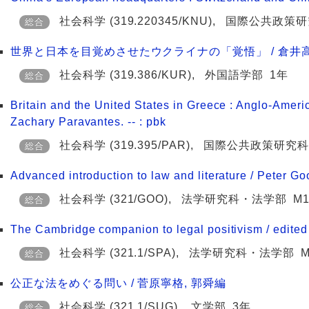
社会科学
(319.220345/KNU)
,
国際公共政策研
総合
世界と日本を目覚めさせたウクライナの「覚悟」 / 倉井
社会科学
(319.386/KUR)
,
外国語学部
1年
総合
Britain and the United States in Greece : Anglo-Ameri
Zachary Paravantes. -- : pbk
社会科学
(319.395/PAR)
,
国際公共政策研究科
総合
Advanced introduction to law and literature / Peter Goo
社会科学
(321/GOO)
,
法学研究科・法学部
M
総合
The Cambridge companion to legal positivism / edited 
社会科学
(321.1/SPA)
,
法学研究科・法学部
M
総合
公正な法をめぐる問い / 菅原寧格, 郭舜編
社会科学
(321.1/SUG)
,
文学部
3年
総合