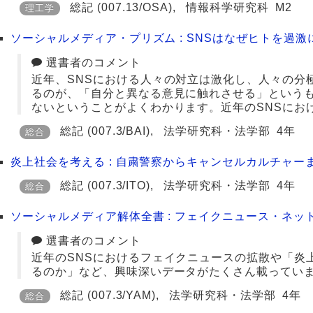
総記
(007.13/OSA)
,
情報科学研究科
M2
理工学
ソーシャルメディア・プリズム : SNSはなぜヒトを過激にす
選書者のコメント
近年、SNSにおける人々の対立は激化し、人々の分
るのが、「自分と異なる意見に触れさせる」という
ないということがよくわかります。近年のSNSにお
総記
(007.3/BAI)
,
法学研究科・法学部
4年
総合
炎上社会を考える : 自粛警察からキャンセルカルチャーま
総記
(007.3/ITO)
,
法学研究科・法学部
4年
総合
ソーシャルメディア解体全書 : フェイクニュース・ネット
選書者のコメント
近年のSNSにおけるフェイクニュースの拡散や「炎
るのか」など、興味深いデータがたくさん載ってい
総記
(007.3/YAM)
,
法学研究科・法学部
4年
総合