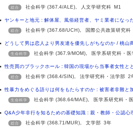
社会科学
(367.4/ALE)
,
人文学研究科
M1
総合
ヤンキーと地元 : 解体屋、風俗経営者、ヤミ業者になった
社会科学
(367.68/UCH)
,
国際公共政策研究科
総合
どうして男は恋人より男友達を優先しがちなのか / 桃山
社会科学
(367.9/MOM)
,
医学系研究科・医
生命科学
性売買のブラックホール : 韓国の現場から当事者女性ととも
社会科学
(368.4/SIN)
,
法学研究科・法学部
2
総合
性暴力をめぐる語りは何をもたらすのか : 被害者非難と加
社会科学
(368.64/MAE)
,
医学系研究科・
生命科学
Q&A少年非行を知るための基礎知識 : 親・教師・公認心
社会科学
(368.71/MUR)
,
文学部
3年
総合