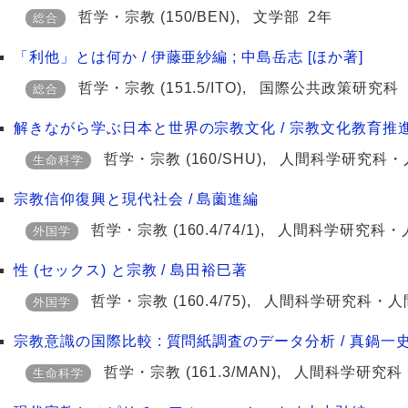
哲学・宗教
(150/BEN)
,
文学部
2年
総合
「利他」とは何か / 伊藤亜紗編 ; 中島岳志 [ほか著]
哲学・宗教
(151.5/ITO)
,
国際公共政策研究科
総合
解きながら学ぶ日本と世界の宗教文化 / 宗教文化教育推
哲学・宗教
(160/SHU)
,
人間科学研究科・
生命科学
宗教信仰復興と現代社会 / 島薗進編
哲学・宗教
(160.4/74/1)
,
人間科学研究科・
外国学
性 (セックス) と宗教 / 島田裕巳著
哲学・宗教
(160.4/75)
,
人間科学研究科・人
外国学
宗教意識の国際比較 : 質問紙調査のデータ分析 / 真鍋一
哲学・宗教
(161.3/MAN)
,
人間科学研究科
生命科学