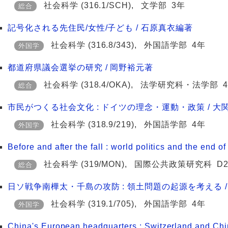
社会科学
(316.1/SCH)
,
文学部
3年
総合
記号化される先住民/女性/子ども / 石原真衣編著
社会科学
(316.8/343)
,
外国語学部
4年
外国学
都道府県議会選挙の研究 / 岡野裕元著
社会科学
(318.4/OKA)
,
法学研究科・法学部
総合
市民がつくる社会文化 : ドイツの理念・運動・政策 / 大関
社会科学
(318.9/219)
,
外国語学部
4年
外国学
Before and after the fall : world politics and the end of
社会科学
(319/MON)
,
国際公共政策研究科
D
総合
日ソ戦争南樺太・千島の攻防 : 領土問題の起源を考える / 
社会科学
(319.1/705)
,
外国語学部
4年
外国学
China's European headquarters : Switzerland and Chin