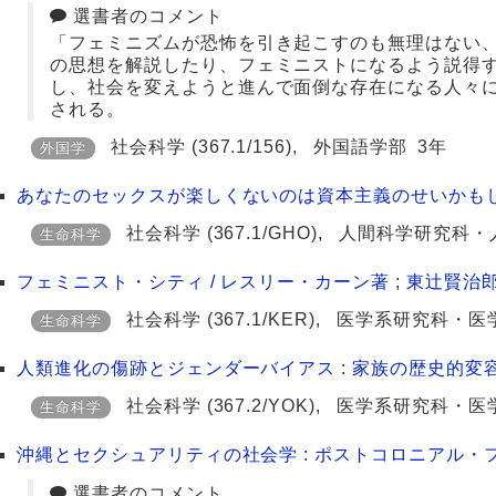
選書者のコメント
「フェミニズムが恐怖を引き起こすのも無理はない、
の思想を解説したり、フェミニストになるよう説得
し、社会を変えようと進んで面倒な存在になる人々
される。
社会科学
(367.1/156)
,
外国語学部
3年
外国学
あなたのセックスが楽しくないのは資本主義のせいかもしれ
社会科学
(367.1/GHO)
,
人間科学研究科・
生命科学
フェミニスト・シティ / レスリー・カーン著 ; 東辻賢治
社会科学
(367.1/KER)
,
医学系研究科・医
生命科学
人類進化の傷跡とジェンダーバイアス : 家族の歴史的変容
社会科学
(367.2/YOK)
,
医学系研究科・医
生命科学
沖縄とセクシュアリティの社会学 : ポストコロニアル・
選書者のコメント