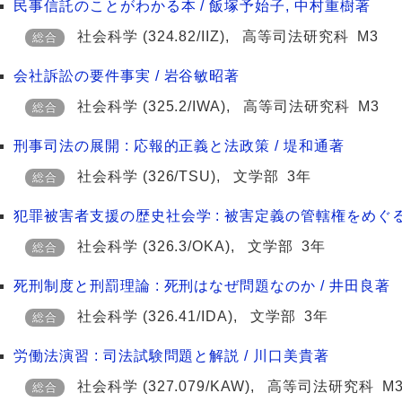
民事信託のことがわかる本 / 飯塚予始子, 中村重樹著
社会科学
(324.82/IIZ)
,
高等司法研究科
M3
総合
会社訴訟の要件事実 / 岩谷敏昭著
社会科学
(325.2/IWA)
,
高等司法研究科
M3
総合
刑事司法の展開 : 応報的正義と法政策 / 堤和通著
社会科学
(326/TSU)
,
文学部
3年
総合
犯罪被害者支援の歴史社会学 : 被害定義の管轄権をめぐ
社会科学
(326.3/OKA)
,
文学部
3年
総合
死刑制度と刑罰理論 : 死刑はなぜ問題なのか / 井田良著
社会科学
(326.41/IDA)
,
文学部
3年
総合
労働法演習 : 司法試験問題と解説 / 川口美貴著
社会科学
(327.079/KAW)
,
高等司法研究科
M
総合