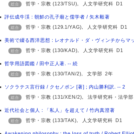
哲学・宗教
(123/TSU)
,
人文学研究科
D1
総合
評伝成牛渓 : 朝鮮の孔子廟と儒学者 / 矢木毅著
哲学・宗教
(129.1/YAG)
,
人文学研究科
D1
総合
美術で綴る西洋思想 : レオナルド・ダ・ヴィンチからマッ
哲学・宗教
(130/KAD)
,
人文学研究科
D1
総合
哲学用語図鑑 / 田中正人著. -- 続
哲学・宗教
(130/TAN/2)
,
文学部
2年
総合
ソクラテス言行録 / クセノポン [著] ; 内山勝利訳. -- 2
哲学・宗教
(131/XEN/2)
,
法学研究科・法学部
総合
近代社会と個人 : 「私人」を超えて / 竹内真澄著
哲学・宗教
(133/TAK)
,
人文学研究科
D1
総合
Awakening philosophy : the loss of truth / Robert Elliot