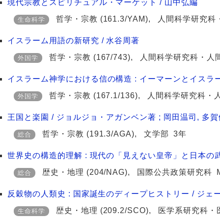
現代宗教とスピリチュアル・マーケット / 山中弘編
哲学・宗教
(161.3/YAM)
,
人間科学研究科
生命科学
イスラーム用語の新研究 / 水谷周著
哲学・宗教
(167/743)
,
人間科学研究科・人
外国学
イスラーム神学における信の構造 : イーマーンとイスラーム
哲学・宗教
(167.1/136)
,
人間科学研究科・
外国学
王国と楽園 / ジョルジョ・アガンベン著 ; 岡田温司, 多
哲学・宗教
(191.3/AGA)
,
文学部
3年
総合
世界史の構造的理解 : 現代の「見えない皇帝」と日本の武
歴史・地理
(204/NAG)
,
国際公共政策研究科
総合
反穀物の人類史 : 国家誕生のディープヒストリー / ジェー
歴史・地理
(209.2/SCO)
,
医学系研究科・
生命科学