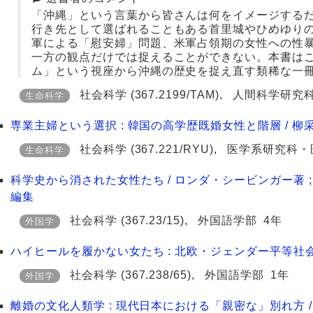
「沖縄」という言葉から皆さんは何をイメージする
行き先として選ばれることもある首里城やひめゆり
軍による「慰安婦」問題、米軍占領期の女性への性
一方の観点だけでは捉えることができない。本書は
ム」という視座から沖縄の歴史を捉え直す類稀な一
社会科学
(367.2199/TAM)
,
人間科学研究
生命科学
専業主婦という選択 : 韓国の高学歴既婚女性と階層 / 柳
社会科学
(367.221/RYU)
,
医学系研究科・
生命科学
科学史から消された女性たち / ロンダ・シービンガー著 ; 小
編集
社会科学
(367.23/15)
,
外国語学部
4年
外国学
ハイヒールを履かない女たち : 北欧・ジェンダー平等社会
社会科学
(367.238/65)
,
外国語学部
1年
外国学
離婚の文化人類学 : 現代日本における「親密な」別れ方 / 