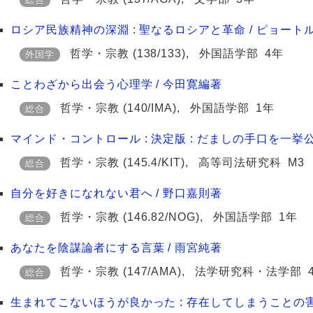
ロシア民族精神の深淵 : 聖なるロシアと革命 / ピョート
哲学・宗教
(138/133)
,
外国語学部
4年
外国学
ことわざから出会う心理学 / 今田寛編著
哲学・宗教
(140/IMA)
,
外国語学部
1年
総合
マインド・コントロール : 決定版 : だましの手口を一挙
哲学・宗教
(145.4/KIT)
,
高等司法研究科
M3
総合
自分を好きになれない君へ / 野口嘉則著
哲学・宗教
(146.82/NOG)
,
外国語学部
1年
総合
あなたを陰謀論者にする言葉 / 雨宮純著
哲学・宗教
(147/AMA)
,
法学研究科・法学部
総合
生まれてこないほうが良かった : 存在してしまうことの害悪