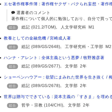
エセ著作権事件簿 : 著作権ヤクザ・パクられ妄想・著作権
選書者のコメント
著作権について個人的に勉強しており、自分で買っ
総記
(021.2/TOM)
,
人文学研究科
M1
総合
教養としての金融危機 / 宮崎成人著
総記
(089/GS/2648)
,
工学研究科・工学部
M2
総合
ハンナ・アレント : 全体主義という悪夢 / 牧野雅彦著
総記
(089/GS/2677)
,
文学部
2年
総合
ショーペンハウアー : 欲望にまみれた世界を生き抜く / 
総記
(089/GS/2678)
,
文学部
2年
総合
世界は贈与でできている : 資本主義の「すきま」を埋める
哲学・宗教
(104/CHI)
,
文学部
2年
総合