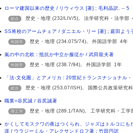
ローマ建国以来の歴史 / リウィウス [著] ; 毛利晶訳. -- 5
歴史・地理
(232/LIV/5)
,
法学研究科・法学部
総合
SS将校のアームチェア / ダニエル・リー [著] ; 庭田よう
歴史・地理
(234.075/74)
,
外国語学部
4年
外国学
嵐の中の北欧 : 抵抗か中立か服従か / 武田龍夫著
歴史・地理
(238.7/94)
,
外国語学部
1年
外国学
「法-文化圏」とアメリカ : 20世紀トランスナショナル・
歴史・地理
(253.07/ISH)
,
国際公共政策研究
総合
職業=谷尻誠 / 谷尻誠著
歴史・地理
(289.1/TAN)
,
工学研究科・工学
理工学
かくしてモスクワの夜はつくられ、ジャズはトルコにもた
涯 / ウラジーミル・アレクサンドロフ著 ; 竹田円訳