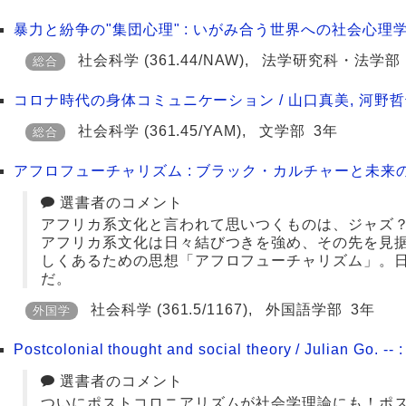
暴力と紛争の"集団心理" : いがみ合う世界への社会心理学
社会科学
(361.44/NAW)
,
法学研究科・法学部
総合
コロナ時代の身体コミュニケーション / 山口真美, 河野哲
社会科学
(361.45/YAM)
,
文学部
3年
総合
アフロフューチャリズム : ブラック・カルチャーと未来の想
選書者のコメント
アフリカ系文化と言われて思いつくものは、ジャズ
アフリカ系文化は日々結びつきを強め、その先を見
しくあるための思想「アフロフューチャリズム」。
だ。
社会科学
(361.5/1167)
,
外国語学部
3年
外国学
Postcolonial thought and social theory / Julian Go. -- :
選書者のコメント
ついにポストコロニアリズムが社会学理論にも！ポ