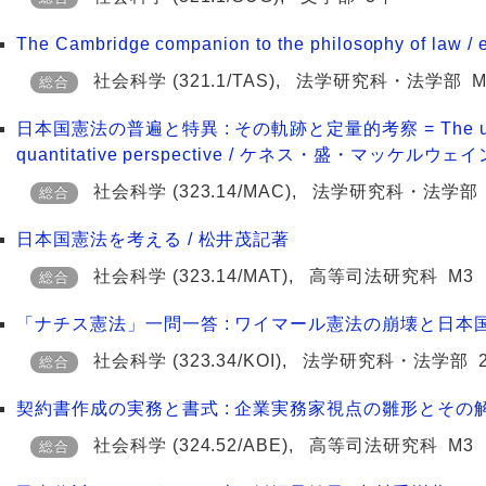
The Cambridge companion to the philosophy of law / ed
社会科学
(321.1/TAS)
,
法学研究科・法学部
M
総合
日本国憲法の普遍と特異 : その軌跡と定量的考察 = The universality 
quantitative perspective / ケネス・盛・マッケルウェ
社会科学
(323.14/MAC)
,
法学研究科・法学部
総合
日本国憲法を考える / 松井茂記著
社会科学
(323.14/MAT)
,
高等司法研究科
M3
総合
「ナチス憲法」一問一答 : ワイマール憲法の崩壊と日本国
社会科学
(323.34/KOI)
,
法学研究科・法学部
総合
契約書作成の実務と書式 : 企業実務家視点の雛形とその解
社会科学
(324.52/ABE)
,
高等司法研究科
M3
総合