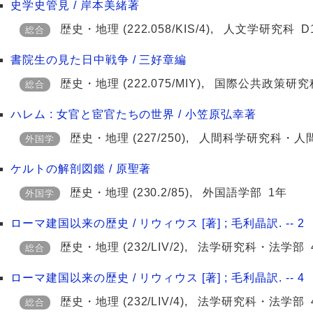
史学史管見 / 岸本美緒著
歴史・地理
(222.058/KIS/4)
,
人文学研究科
D
総合
書院生の見た日中戦争 / 三好章編
歴史・地理
(222.075/MIY)
,
国際公共政策研究
総合
ハレム : 女官と宦官たちの世界 / 小笠原弘幸著
歴史・地理
(227/250)
,
人間科学研究科・人
外国学
ケルトの解剖図鑑 / 原聖著
歴史・地理
(230.2/85)
,
外国語学部
1年
外国学
ローマ建国以来の歴史 / リウィウス [著] ; 毛利晶訳. -- 2
歴史・地理
(232/LIV/2)
,
法学研究科・法学部
総合
ローマ建国以来の歴史 / リウィウス [著] ; 毛利晶訳. -- 4
歴史・地理
(232/LIV/4)
,
法学研究科・法学部
総合