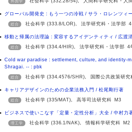
社会科学
(332.28/54)
,
人間科学研究科・人
外国学
グローバル開発史 : もう一つの冷戦 / サラ・ロレンツィー
社会科学
(333.8/LOR)
,
法学研究科・法学部
総合
移動と帰属の法理論 : 変容するアイデンティティ / 広渡
社会科学
(334.4/HIR)
,
法学研究科・法学部
4
総合
Cold war paradise : settlement, culture, and identity
Shragai. -- : pbk
社会科学
(334.4576/SHR)
,
国際公共政策研究
総合
キャリアデザインのための企業法務入門 / 松尾剛行著
社会科学
(335/MAT)
,
高等司法研究科
M3
総合
ビジネスで使いこなす「定量・定性分析」大全 / 中村力
社会科学
(336.1/NAK)
,
情報科学研究科
M2
理工学