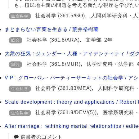
も、植民地主義の問題を考える新たな視座を学びた
社会科学
(361.5/GO)
,
人間科学研究科・人
生命科学
まとまらない言葉を生きる / 荒井裕樹著
社会科学
(361.8/ARA)
,
文学部
2年
総合
大衆の狂気 : ジェンダー・人種・アイデンティティ / ダ
社会科学
(361.8/MUR)
,
法学研究科・法学部
総合
VIP : グローバル・パーティーサーキットの社会学 / アシ
社会科学
(361.83/MEA)
,
人間科学研究科
生命科学
Scale development : theory and applications / Robert F
社会科学
(361.9/DEV/(5))
,
医学系研究科
生命科学
After marriage : rethinking marital relationships / edit
選書者のコメント