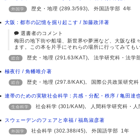
歴史・地理
(289.3/593)
,
外国語学部
4年
外国学
大阪 : 都市の記憶を掘り起こす / 加藤政洋著
選書者のコメント
梅田の地下街や船場、新世界や夢洲など、大阪な様
ます。この本を片手にそれらの場所に行ってみても
歴史・地理
(291.63/KAT)
,
法学研究科・法学
総合
極夜行 / 角幡唯介著
歴史・地理
(297.8/KAK)
,
国際公共政策研究科
総合
連帯のための実験社会科学 : 共感・分配・秩序 / 亀田達
社会科学
(301/KAM)
,
人間科学研究科・人
生命科学
スウェーデンのフェアと幸福 / 福島淑彦著
社会科学
(302.388/45)
,
外国語学部
1年
外国学