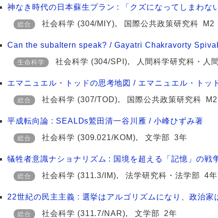
神なき時代の日本蘇生プラン : 「クズになってしまわない
社会科学
(304/MIY)
,
国際公共政策研究科
M2
総合
Can the subaltern speak? / Gayatri Chakravorty Spivak
社会科学
(304/SPI)
,
人間科学研究科・人
生命科学
エマニュエル・トッドの思考地図 / エマニュエル・トッド
社会科学
(307/TOD)
,
国際公共政策研究科
M2
総合
平成転向論 : SEALDs鷲田清一谷川雁 / 小峰ひずみ著
社会科学
(309.021/KOM)
,
文学部
3年
総合
犠牲者意識ナショナリズム : 国境を超える「記憶」の戦争 = Vict
社会科学
(311.3/IM)
,
法学研究科・法学部
4年
総合
22世紀の民主主義 : 選挙はアルゴリズムになり、政治家は
社会科学
(311.7/NAR)
,
文学部
2年
総合