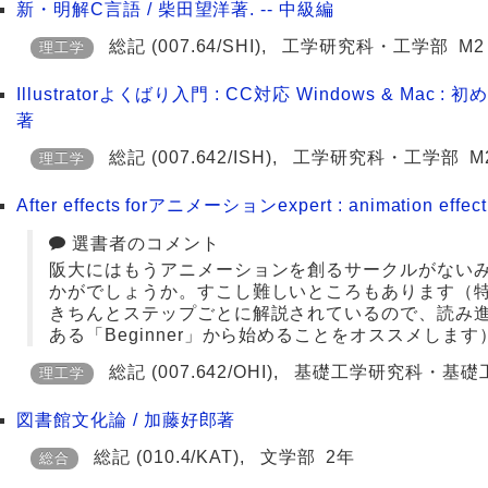
新・明解C言語 / 柴田望洋著. -- 中級編
総記
(007.64/SHI)
,
工学研究科・工学部
M2
理工学
Illustratorよくばり入門 : CC対応 Windows & M
著
総記
(007.642/ISH)
,
工学研究科・工学部
M
理工学
After effects forアニメーションexpert : animation effe
選書者のコメント
阪大にはもうアニメーションを創るサークルがない
かがでしょうか。すこし難しいところもあります（
きちんとステップごとに解説されているので、読み
ある「Beginner」から始めることをオススメします
総記
(007.642/OHI)
,
基礎工学研究科・基礎
理工学
図書館文化論 / 加藤好郎著
総記
(010.4/KAT)
,
文学部
2年
総合