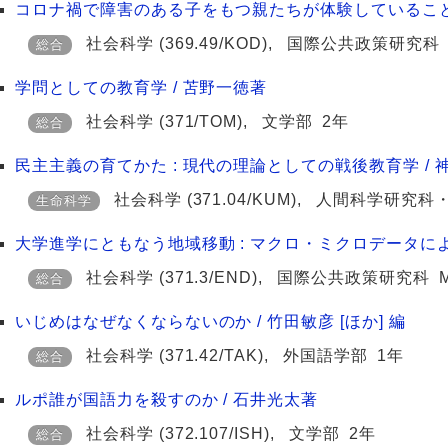
コロナ禍で障害のある子をもつ親たちが体験していること 
社会科学
(369.49/KOD)
,
国際公共政策研究科
総合
学問としての教育学 / 苫野一徳著
社会科学
(371/TOM)
,
文学部
2年
総合
民主主義の育てかた : 現代の理論としての戦後教育学 / 神代
社会科学
(371.04/KUM)
,
人間科学研究科
生命科学
大学進学にともなう地域移動 : マクロ・ミクロデータによ
社会科学
(371.3/END)
,
国際公共政策研究科
総合
いじめはなぜなくならないのか / 竹田敏彦 [ほか] 編
社会科学
(371.42/TAK)
,
外国語学部
1年
総合
ルポ誰が国語力を殺すのか / 石井光太著
社会科学
(372.107/ISH)
,
文学部
2年
総合