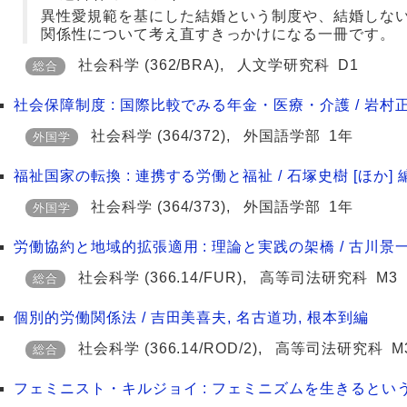
異性愛規範を基にした結婚という制度や、結婚しな
関係性について考え直すきっかけになる一冊です。
社会科学
(362/BRA)
,
人文学研究科
D1
総合
社会保障制度 : 国際比較でみる年金・医療・介護 / 岩村正
社会科学
(364/372)
,
外国語学部
1年
外国学
福祉国家の転換 : 連携する労働と福祉 / 石塚史樹 [ほか] 
社会科学
(364/373)
,
外国語学部
1年
外国学
労働協約と地域的拡張適用 : 理論と実践の架橋 / 古川景一
社会科学
(366.14/FUR)
,
高等司法研究科
M3
総合
個別的労働関係法 / 吉田美喜夫, 名古道功, 根本到編
社会科学
(366.14/ROD/2)
,
高等司法研究科
M
総合
フェミニスト・キルジョイ : フェミニズムを生きるというこ