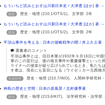
もういちど読みとおす山川新日本史 / 大津透 [ほか] 著. --
歴史・地理
(210.1/OTS/1)
,
文学部
2年
総合
もういちど読みとおす山川新日本史 / 大津透 [ほか] 著. --
歴史・地理
(210.1/OTS/2)
,
文学部
2年
総合
平頂山事件を考える : 日本の侵略戦争の闇 / 井上久士著
選書者のコメント
平頂山事件とは、旧日本軍が1932年９月16日に中
軍のこの蛮行は、後の南京事件や重慶爆撃といった
ライナへの侵攻が繰り広げられているとき、私たち
す者は、現在にも盲目になる（ワイゼッカー元西独
歴史・地理
(210.7/INO)
,
人間科学研究科
生命科学
神島の歴史と空間 : 日本の原風景 / 北村優季著
歴史・地理
(215.6/KIT)
,
法学研究科・法学部
総合