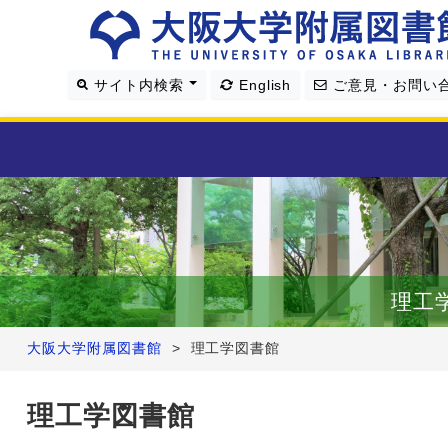
サイト内検索
English
ご意見・お問い
利用案内
資料を探す
理工
学習・研究支援
大阪大学附属図書館
>
理工学図書館
図書館について
理工学図書館
4つの図書館