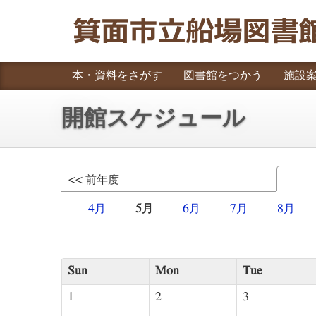
本・資料をさがす
図書館をつかう
施設
開館スケジュール
<< 前年度
4月
5月
6月
7月
8月
Sun
Mon
Tue
1
2
3