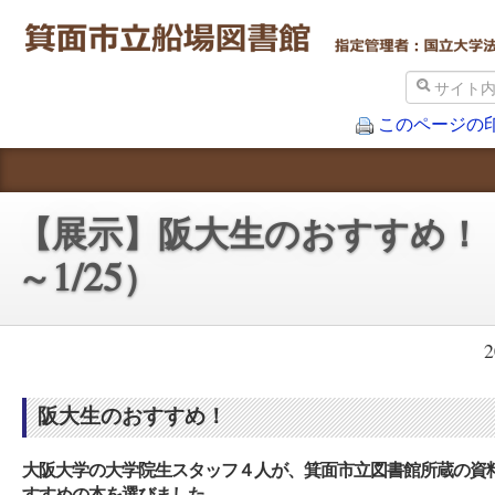
このページの
本・資料をさがす
【展示】阪大生のおすすめ！（
図書館をつかう
～1/25）
施設案内
アクセス
近隣の施設
阪大生のおすすめ！
箕面市立図書館TOP
大阪大学外国学図書館TOP
大阪大学の大学院生スタッフ４人が、箕面市立図書館所蔵の資