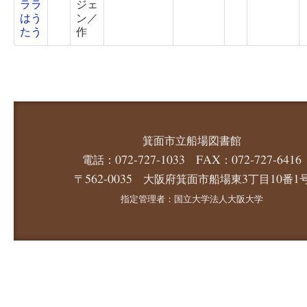
ララ
ジェ
はう
ン／
たう
作
箕面市立船場図書館
電話：072-727-1033 FAX：072-727-6416
〒562-0035 大阪府箕面市船場東3丁目10番1
指定管理者：国立大学法人大阪大学