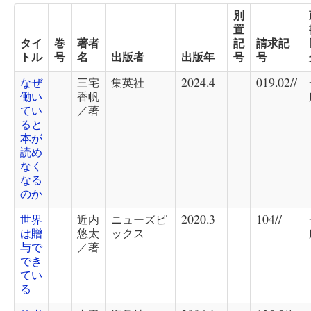
別
置
タイ
巻
著者
記
請求記
トル
号
名
出版者
出版年
号
号
なぜ
三宅
集英社
2024.4
019.02//
働い
香帆
てい
／著
ると
本が
読め
なく
なる
のか
世界
近内
ニューズピ
2020.3
104//
は贈
悠太
ックス
与で
／著
でき
てい
る