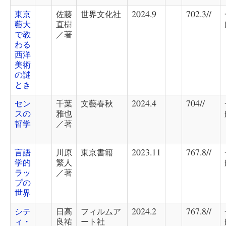
東京
佐藤
世界文化社
2024.9
702.3//
藝大
直樹
で教
／著
わる
西洋
美術
の謎
とき
セン
千葉
文藝春秋
2024.4
704//
スの
雅也
哲学
／著
言語
川原
東京書籍
2023.11
767.8//
学的
繁人
ラッ
／著
プの
世界
シテ
日高
フィルムア
2024.2
767.8//
ィ・
良祐
ート社