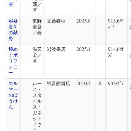
雲
郎／
著
容疑
東野
文藝春秋
2005.8
913.6/ﾋ
者X
圭吾
ｶﾞ/
の献
／著
身
煌め
温又
岩波書店
2025.1
914.6/ｵ
くポ
柔／
ﾝ/
リフ
著
ォニ
ー
エル
ルー
福音館書店
2010.3
K
933/ｶﾞ/
マー
ス・
のぼ
スタ
うけ
イル
ん
ス・
ガネ
ット
／さ
く