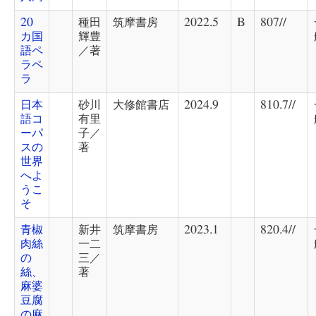
20
種田
筑摩書房
2022.5
B
807//
カ国
輝豊
語ペ
／著
ラペ
ラ
日本
砂川
大修館書店
2024.9
810.7//
語コ
有里
ーパ
子／
スの
著
世界
へよ
うこ
そ
青椒
新井
筑摩書房
2023.1
820.4//
肉絲
一二
の
三／
絲、
著
麻婆
豆腐
の麻