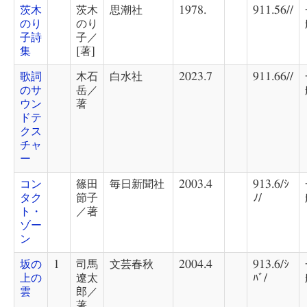
茨木
茨木
思潮社
1978.
911.56//
のり
のり
子詩
子／
集
[著]
歌詞
木石
白水社
2023.7
911.66//
のサ
岳／
ウン
著
ドテ
クス
チャ
ー
コン
篠田
毎日新聞社
2003.4
913.6/ｼ
タク
節子
ﾉ/
ト・
／著
ゾー
ン
坂の
1
司馬
文芸春秋
2004.4
913.6/ｼ
上の
遼太
ﾊﾞ/
雲
郎／
著