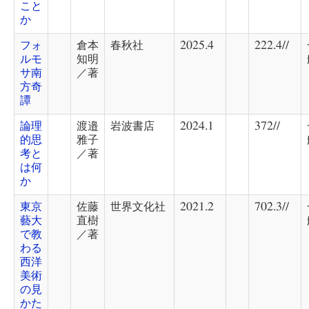
こと
か
フォ
倉本
春秋社
2025.4
222.4//
ルモ
知明
サ南
／著
方奇
譚
論理
渡邉
岩波書店
2024.1
372//
的思
雅子
考と
／著
は何
か
東京
佐藤
世界文化社
2021.2
702.3//
藝大
直樹
で教
／著
わる
西洋
美術
の見
かた