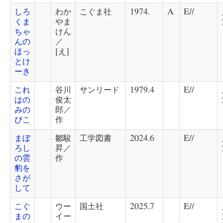
しろ
わか
こぐま社
1974.
A
E//
くま
やま
ちゃ
けん
んの
／
ほっ
[え]
とけ
ーき
これ
谷川
サンリード
1979.4
E//
はの
俊太
みの
郎／
ぴこ
作
まぼ
鄒駿
工学図書
2024.6
E//
ろし
昇／
の雲
作
豹を
さが
して
こぐ
ウー
国土社
2025.7
E//
まの
イー