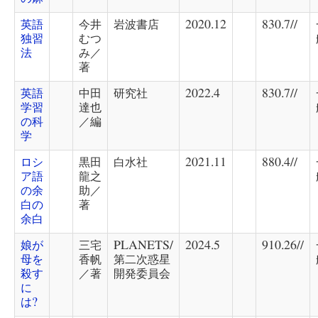
英語
今井
岩波書店
2020.12
830.7//
独習
むつ
法
み／
著
英語
中田
研究社
2022.4
830.7//
学習
達也
の科
／編
学
ロシ
黒田
白水社
2021.11
880.4//
ア語
龍之
の余
助／
白の
著
余白
娘が
三宅
PLANETS/
2024.5
910.26//
母を
香帆
第二次惑星
殺す
／著
開発委員会
に
は?