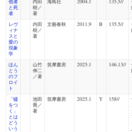
他者
内田
海鳥社
2004.1
135.5//
と死
樹／
者
著
レヴ
内田
文藝春秋
2011.9
B
135.5//
ィナ
樹／
スと
著
愛の
現象
学
ほん
山竹
筑摩書房
2025.1
146.13//
とう
伸二
のフ
／著
ロイ
ト
「噓
池田
筑摩書房
2025.1
Y
158//
をつ
喬／
く」
著
とは
どう
いう