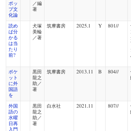
ポッ
／編
プ文
著
化論
読め
犬塚
筑摩書房
2025.1
Y
801//
ば分
美輪
かる
／著
は当
たり
前?
ポケ
黒田
筑摩書房
2013.11
B
804//
ット
龍之
に外
助／
国語
著
を
外国
黒田
白水社
2021.11
807//
語の
龍之
水曜
助／
日再
著
入門