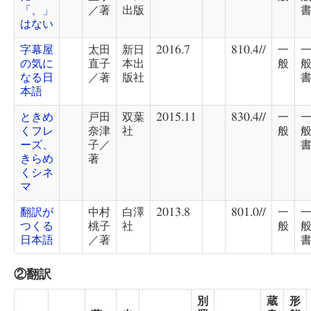
「、」
／著
出版
はない
字幕屋
太田
新日
2016.7
810.4//
一
の気に
直子
本出
般
なる日
／著
版社
本語
ときめ
戸田
双葉
2015.11
830.4//
一
くフレ
奈津
社
般
ーズ、
子／
きらめ
著
くシネ
マ
翻訳が
中村
白澤
2013.8
801.0//
一
つくる
桃子
社
般
日本語
／著
②翻訳
別
蔵
形