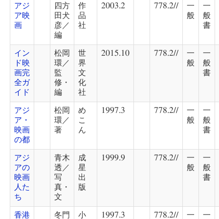
アジ
四方
作
2003.2
778.2//
一
一
ア映
田犬
品
般
般
画
彦／
社
書
編
イン
松岡
世
2015.10
778.2//
一
一
ド映
環／
界
般
般
画完
監
文
書
全ガ
修・
化
イド
編
社
アジ
松岡
め
1997.3
778.2//
一
一
ア・
環／
こ
般
般
映画
著
ん
書
の都
アジ
青木
成
1999.9
778.2//
一
一
アの
透／
星
般
般
映画
写
出
書
人た
真・
版
ち
文
香港
冬門
小
1997.3
778.2//
一
一