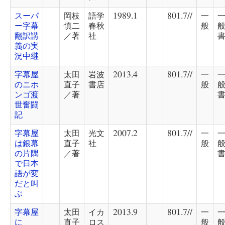
スーパ
岡枝
語学
1989.1
801.7//
一
ー字幕
慎二
春秋
般
翻訳講
／著
社
義の実
況中継
字幕屋
太田
岩波
2013.4
801.7//
一
のニホ
直子
書店
般
ンゴ渡
／著
世奮闘
記
字幕屋
太田
光文
2007.2
801.7//
一
は銀幕
直子
社
般
の片隅
／著
で日本
語が変
だと叫
ぶ
字幕屋
太田
イカ
2013.9
801.7//
一
に
直子
ロス
般