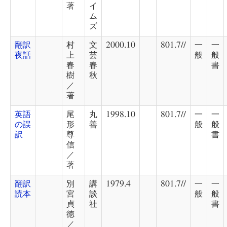
著
イ
ム
ズ
翻訳
村
文
2000.10
801.7//
一
一
夜話
上
芸
般
般
春
春
書
樹
秋
／
著
英語
尾
丸
1998.10
801.7//
一
一
の誤
形
善
般
般
訳
尊
書
信
／
著
翻訳
別
講
1979.4
801.7//
一
一
読本
宮
談
般
般
貞
社
書
徳
／