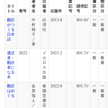
著
出
置
書
態
タイ
者
版
記
請求記
区
区
トル
巻号
名
者
出版年
号
号
分
分
翻訳
中
白
2013.8
801.0//
一
一
がつ
村
澤
般
般
くる
桃
社
書
日本
子
語
／
著
通訳
2022
イ
2021.2
801.7//
一
一
者・
カ
般
般
翻訳
ロ
書
者に
ス
なる
出
本
版
翻訳
金
春
2022.8
801.7//
一
一
はめ
原
陽
般
般
ぐる
瑞
堂
書
人
書
／
店