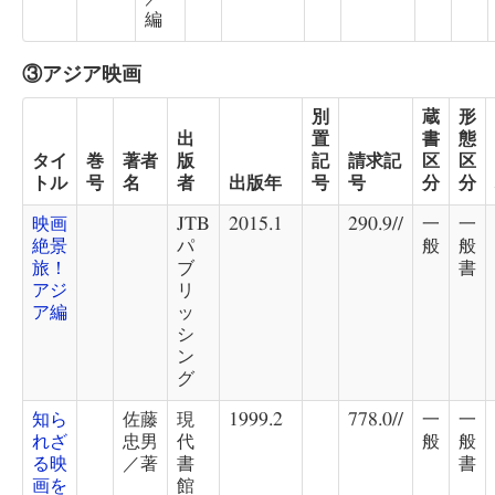
編
③アジア映画
別
蔵
形
出
置
書
態
タイ
巻
著者
版
記
請求記
区
区
トル
号
名
者
出版年
号
号
分
分
映画
JTB
2015.1
290.9//
一
一
絶景
パ
般
般
旅！
ブ
書
アジ
リ
ア編
ッ
シ
ン
グ
知ら
佐藤
現
1999.2
778.0//
一
一
れざ
忠男
代
般
般
る映
／著
書
書
画を
館