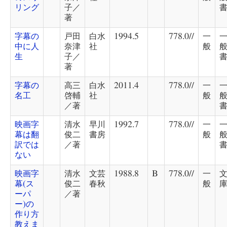
リング
子／
著
字幕の
戸田
白水
1994.5
778.0//
一
中に人
奈津
社
般
生
子／
著
字幕の
高三
白水
2011.4
778.0//
一
名工
啓輔
社
般
／著
映画字
清水
早川
1992.7
778.0//
一
幕は翻
俊二
書房
般
訳では
／著
ない
映画字
清水
文芸
1988.8
B
778.0//
一
幕(ス
俊二
春秋
般
ーパ
／著
ー)の
作り方
教えま