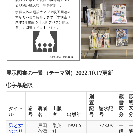
展示図書の一覧（テーマ別）2022.10.17更新
①字幕翻訳
別
蔵
置
書
タイト
巻
著者
出版
記
請求記
区
ル
号
名
者
出版年
号
号
分
男と女
戸田
集英
1994.5
778.0//
一
のスリ
奈津
社
般