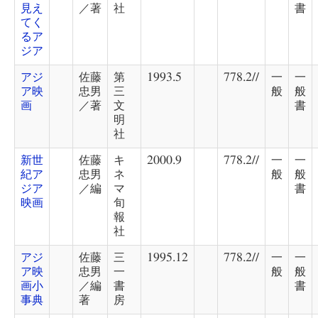
見え
／著
社
書
てく
るア
ジア
アジ
佐藤
第
1993.5
778.2//
一
一
ア映
忠男
三
般
般
画
／著
文
書
明
社
新世
佐藤
キ
2000.9
778.2//
一
一
紀ア
忠男
ネ
般
般
ジア
／編
マ
書
映画
旬
報
社
アジ
佐藤
三
1995.12
778.2//
一
一
ア映
忠男
一
般
般
画小
／編
書
書
事典
著
房