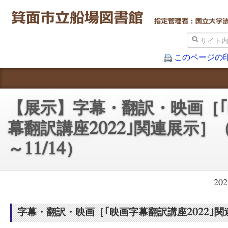
このページの
本・資料をさがす
【展示】字幕・翻訳・映画［
図書館をつかう
幕翻訳講座2022｣関連展示］（1
施設案内
～11/14）
アクセス
近隣の施設
20
箕面市立図書館TOP
字幕・翻訳・映画［｢映画字幕翻訳講座2022｣関
大阪大学外国学図書館TOP