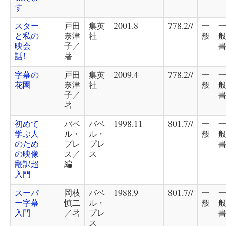
す
スター
戸田
集英
2001.8
778.2//
一
と私の
奈津
社
般
映会
子／
話!
著
字幕の
戸田
集英
2009.4
778.2//
一
花園
奈津
社
般
子／
著
初めて
バベ
バベ
1998.11
801.7//
一
学ぶ人
ル・
ル・
般
のため
プレ
プレ
の映像
ス／
ス
翻訳超
編
入門
スーパ
岡枝
バベ
1988.9
801.7//
一
ー字幕
慎二
ル・
般
入門
／著
プレ
ス