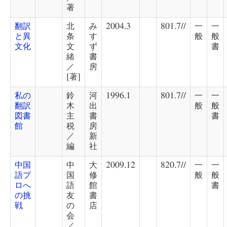
著
翻訳
北
み
2004.3
801.7//
一
一
と異
条
す
般
般
文化
文
ず
書
緒
書
／
房
[著]
私の
鈴
河
1996.1
801.7//
一
一
翻訳
木
出
般
般
図書
主
書
書
館
税
房
／
新
編
社
中国
中
大
2009.12
820.7//
一
一
語プ
国
修
般
般
ロへ
語
館
書
の挑
友
書
戦
の
店
会
／