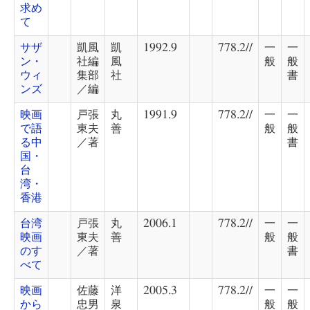
求め
て
サザ
凱風
凱
1992.9
778.2//
一
一
ン・
社編
風
般
般
ウィ
集部
社
書
ンズ
／編
映画
戸張
丸
1991.9
778.2//
一
一
で語
東夫
善
般
般
る中
／著
書
国・
台
湾・
香港
台湾
戸張
丸
2006.1
778.2//
一
一
映画
東夫
善
般
般
のす
／著
書
べて
映画
佐藤
洋
2005.3
778.2//
一
一
から
忠男
泉
般
般