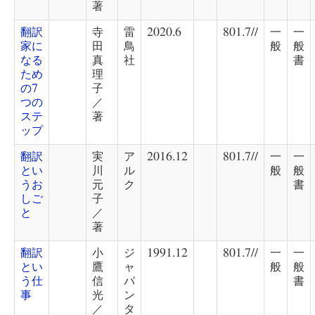
著
翻訳
寺
雷
2020.6
801.7//
一
一
家に
田
鳥
般
般
なる
真
社
書
ため
理
の7
子
つの
／
ステ
著
ップ
翻訳
実
ア
2016.12
801.7//
一
一
とい
川
ル
般
般
うお
元
ク
書
しご
子
と
／
著
翻訳
小
ジ
1991.12
801.7//
一
一
とい
鷹
ャ
般
般
う仕
信
パ
書
事
光
ン
／
タ