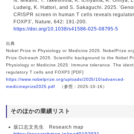
N. Mikami, Y. Takeshima, K. Ichiyama, R. Omiya, L
Ludwig, K. Hattori, and S. Sakaguchi. 2025. 'Gen
CRISPR screen in human T cells reveals regulator
FOXP3', Nature, 642: 191-200.
https://doi.org/10.1038/s41586-025-08795-5
出典
Nobel Prize in Physiology or Medicine 2025. NobelPrize.or
Prize Outreach 2025. Scientific background to the Nobel Pr
Physiology or Medicine 2025: Immune tolerance. The identi
regulatory T cells and FOXP3 [PDF]
https://www.nobelprize.org/uploads/2025/10/advanced-
medicineprize2025.pdf
（参照：2025-10-16）
そのほかの業績リスト
坂口志文先生 Research map