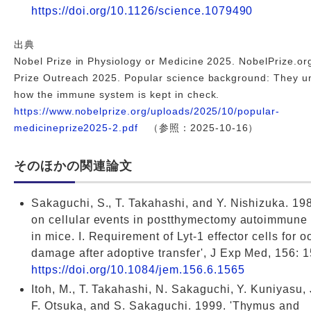
https://doi.org/10.1126/science.1079490
出典
Nobel Prize in Physiology or Medicine 2025. NobelPrize.or
Prize Outreach 2025. Popular science background: They u
how the immune system is kept in check.
https://www.nobelprize.org/uploads/2025/10/popular-
medicineprize2025-2.pdf
（参照：2025-10-16）
そのほかの関連論文
Sakaguchi, S., T. Takahashi, and Y. Nishizuka. 19
on cellular events in postthymectomy autoimmune 
in mice. I. Requirement of Lyt-1 effector cells for 
damage after adoptive transfer', J Exp Med, 156: 
https://doi.org/10.1084/jem.156.6.1565
Itoh, M., T. Takahashi, N. Sakaguchi, Y. Kuniyasu, 
F. Otsuka, and S. Sakaguchi. 1999. 'Thymus and