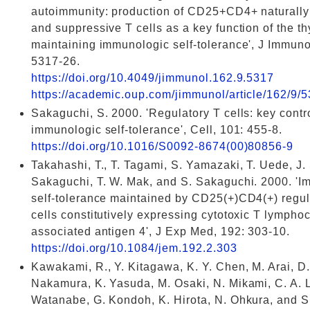
autoimmunity: production of CD25+CD4+ naturally
and suppressive T cells as a key function of the t
maintaining immunologic self-tolerance', J Immuno
5317-26.
https://doi.org/10.4049/jimmunol.162.9.5317
https://academic.oup.com/jimmunol/article/162/9
Sakaguchi, S. 2000. 'Regulatory T cells: key contro
immunologic self-tolerance', Cell, 101: 455-8.
https://doi.org/10.1016/S0092-8674(00)80856-9
Takahashi, T., T. Tagami, S. Yamazaki, T. Uede, J.
Sakaguchi, T. W. Mak, and S. Sakaguchi. 2000. '
self-tolerance maintained by CD25(+)CD4(+) regul
cells constitutively expressing cytotoxic T lymphoc
associated antigen 4', J Exp Med, 192: 303-10.
https://doi.org/10.1084/jem.192.2.303
Kawakami, R., Y. Kitagawa, K. Y. Chen, M. Arai, D.
Nakamura, K. Yasuda, M. Osaki, N. Mikami, C. A. 
Watanabe, G. Kondoh, K. Hirota, N. Ohkura, and S