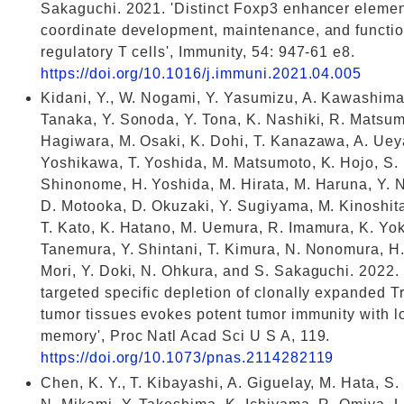
Sakaguchi. 2021. 'Distinct Foxp3 enhancer eleme
coordinate development, maintenance, and functio
regulatory T cells', Immunity, 54: 947-61 e8.
https://doi.org/10.1016/j.immuni.2021.04.005
Kidani, Y., W. Nogami, Y. Yasumizu, A. Kawashima
Tanaka, Y. Sonoda, Y. Tona, K. Nashiki, R. Matsum
Hagiwara, M. Osaki, K. Dohi, T. Kanazawa, A. Ue
Yoshikawa, T. Yoshida, M. Matsumoto, K. Hojo, S.
Shinonome, H. Yoshida, M. Hirata, M. Haruna, Y.
D. Motooka, D. Okuzaki, Y. Sugiyama, M. Kinoshita
T. Kato, K. Hatano, M. Uemura, R. Imamura, K. Yok
Tanemura, Y. Shintani, T. Kimura, N. Nonomura, H
Mori, Y. Doki, N. Ohkura, and S. Sakaguchi. 2022
targeted specific depletion of clonally expanded Tr
tumor tissues evokes potent tumor immunity with l
memory', Proc Natl Acad Sci U S A, 119.
https://doi.org/10.1073/pnas.2114282119
Chen, K. Y., T. Kibayashi, A. Giguelay, M. Hata, S