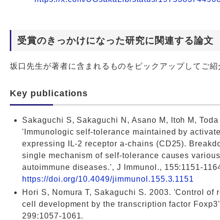
受賞のきっかけになった研究に関連する論文
坂口先生が著者に含まれるものをピックアップしてご紹
Key publications
Sakaguchi S, Sakaguchi N, Asano M, Itoh M, Toda
'Immunologic self-tolerance maintained by activate
expressing IL-2 receptor a-chains (CD25). Breakd
single mechanism of self-tolerance causes variou
autoimmune diseases.', J Immunol., 155:1151-116
https://doi.org/10.4049/jimmunol.155.3.1151
Hori S, Nomura T, Sakaguchi S. 2003. 'Control of 
cell development by the transcription factor Foxp3
299:1057-1061.