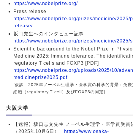
https://www.nobelprize.org/
Press release
https://www.nobelprize.org/prizes/medicine/2025/p
release/
坂口先生へのインタビュー記事
https://www.nobelprize.org/prizes/medicine/2025/s
Scientific background to the Nobel Prize in Physio
Medicine 2025: Immune tolerance. The identificati
regulatory T cells and FOXP3 [PDF]
https://www.nobelprize.org/uploads/2025/10/adva
medicineprize2025.pdf
[仮訳 2025年ノーベル生理学・医学賞の科学的背景：免疫寛
細胞（regulatory T cell）及びFOXP3の同定]
大阪大学
【速報】坂口志文先生 ノーベル生理学・医学賞受賞
（2025年10月6日）
https://www.osaka-