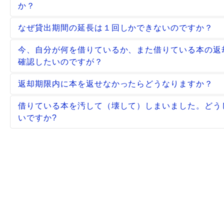
か？
本人確認のためです。ご本人かどうか確認できないと
なぜ貸出期間の延長は１回しかできないのですか？
「貸した」「借りていない」と、トラブルの元となる
予約が入れられない限り、ずっと同じ方に貸出される
今、自分が何を借りているか、また借りている本の返
す。
あるためです。多くの方に広くご利用していただくた
確認したいのですが？
で、ご了承ください。
カウンターに学生証または図書館利用者票をお持ちく
返却期限内に本を返せなかったらどうなりますか？
また、Webサービスからの確認も可能です。下記のリ
一定期間、新規の貸出し・貸出期間の延長を停止しま
借りている本を汚して（壊して）しまいました。どう
大阪大学個人IDでログインしてご確認ください。
た、督促を受けたにもかかわらず、返却期限から６か
いですか?
貸出・予約状況照会
て返却に応じない場合、利用資格を停止する場合があ
現物を図書館カウンターまでお持ちください。汚損の
り、高額なものでも弁償していただく場合もあります