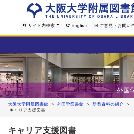
サイト内検索
English
ご意見・お問い
利用案内
資料を探す
外国
学習・研究支援
大阪大学附属図書館
>
外国学図書館
>
新着資料の紹介
>
キャリア支援図書
図書館について
キャリア支援図書
4つの図書館