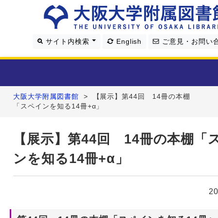
サイト内検索
English
ご意見・お問い
大阪大学附属図書館
>
【展示】第44回 14冊の本棚
利用案内
「スペインを知る14冊+α」
資料を探す
【展示】第44回 14冊の本棚「
ンを知る14冊+α」
学習・研究支援
図書館について
2
4つの図書館