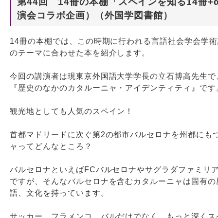
第44回 14冊の本棚「スペインを知る14冊+
演会コラボ企画）（外国学図書館）
Webサービス
14冊の本棚では、この時期に行われる言語社会学会学
のテーマに合わせた本を紹介します。
今回の講演者は現東京外国語大学学長の立石博高先生で
『歴史のなかのカタルーニャ・アイデンティティ』です
観光地としても人気のスペイン！
首都マドリードに次ぐ第2の都市バルセロナを州都にも
ャってどんなところ？
バルセロナといえばFCバルセロナやサグラダファミリ
ですが、そんなバルセロナを含むカタルーニャは固有の
語、文化を持っています。
サッカー、フラメンコ、バルだけでなく、もっと深くス