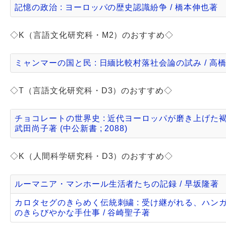
記憶の政治 : ヨーロッパの歴史認識紛争 / 橋本伸也著
◇K（言語文化研究科・M2）のおすすめ◇
ミャンマーの国と民 : 日緬比較村落社会論の試み / 高
◇T（言語文化研究科・D3）のおすすめ◇
チョコレートの世界史 : 近代ヨーロッパが磨き上げた褐
武田尚子著 (中公新書 ; 2088)
◇K（人間科学研究科・D3）のおすすめ◇
ルーマニア・マンホール生活者たちの記録 / 早坂隆著
カロタセグのきらめく伝統刺繍 : 受け継がれる、ハン
のきらびやかな手仕事 / 谷崎聖子著