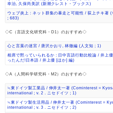
幸治, 久保尚美訳 (新潮クレスト・ブックス)
ウェブ炎上 : ネット群集の暴走と可能性 / 荻上チキ著 
; 683)
◇C（言語文化研究科・D1）のおすすめ◇
心と言葉の迷宮 / 唐沢かおり, 林徹編 (人文知 ; 1)
相席で黙っていられるか : 日中言語行動比較論 / 井上優
ったんだ!日本語 / 井上優 [ほか] 編)
◇A（人間科学研究科・M2）のおすすめ◇
≒東ドイツ製工業品 / 伸井太一著 (Cominterest = Kyosa
international ; v. 2 . ニセドイツ ; 1)
≒東ドイツ製生活用品 / 伸井太一著 (Cominterest = Kyo
international ; v. 3 . ニセドイツ ; 2)