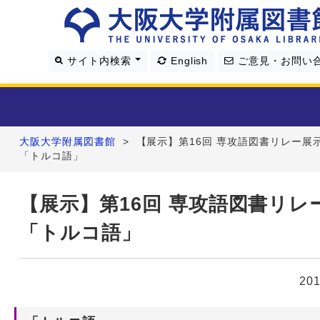
サイト内検索
English
ご意見・お問い
大阪大学附属図書館
>
【展示】第16回 専攻語図書リレー展
利用案内
「トルコ語」
資料を探す
【展示】第16回 専攻語図書リレ
「トルコ語」
学習・研究支援
図書館について
20
4つの図書館