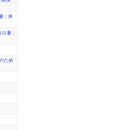
; 井
ロ著 ;
者のため