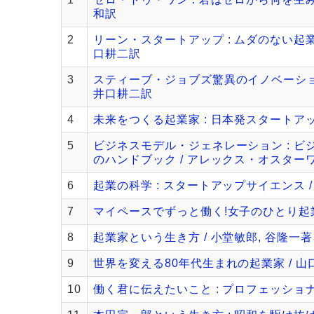
和訳
2
リーン・スタートアップ : ムダのない起業
口耕二訳
3
スティーブ・ジョブズ驚異のイノベーション
井口耕二訳
4
未来をつくる起業家 : 日本発スタートア
5
ビジネスモデル・ジェネレーション : ビ
のハンドブック / アレックス・オスターワ
6
起業の科学 : スタートアップサイエンス 
7
マイペースでずっと働く!女子のひとり起
8
起業家という生き方 / 小堂敏郎, 谷隆一著
9
世界を変える80年代生まれの起業家 / 山
10
働く君に伝えたいこと : プロフェッショ