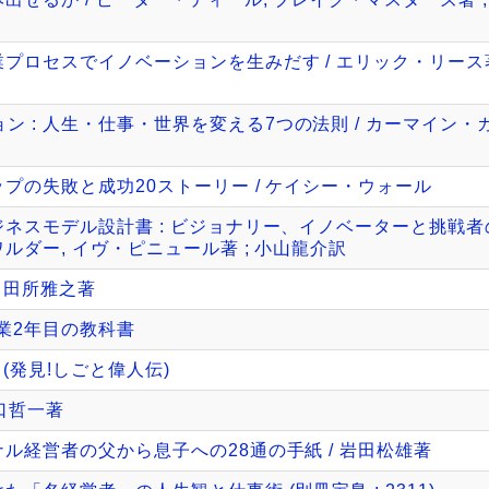
プロセスでイノベーションを生みだす / エリック・リース著 
 : 人生・仕事・世界を変える7つの法則 / カーマイン・ガ
ップの失敗と成功20ストーリー / ケイシー・ウォール
ジネスモデル設計書 : ビジョナリー、イノベーターと挑戦
ルダー, イヴ・ピニュール著 ; 小山龍介訳
/ 田所雅之著
業2年目の教科書
 (発見!しごと偉人伝)
口哲一著
ナル経営者の父から息子への28通の手紙 / 岩田松雄著