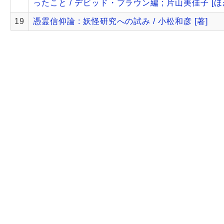
ったこと / デビッド・ブラウン編 ; 片山美佳子 [ほ
19
憑霊信仰論 : 妖怪研究への試み / 小松和彦 [著]