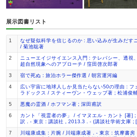
展示図書リスト
1
なぜ疑似科学を信じるのか : 思い込みが生みだす
/ 菊池聡著
2
ニューエイジサイエンス入門 : テレパシー、透視
超自然現象へのアプローチ / 窪田啓次郎著
3
宿で死ぬ : 旅泊ホラー傑作選 / 朝宮運河編
4
広い宇宙に地球人しか見当たらない50の理由 : 
ラドックス / スティーヴン・ウェッブ著 ; 松浦俊
5
悪魔の霊酒 / ホフマン著 ; 深田甫訳
6
カント「視霊者の夢」 / イマヌエル・カント [著] 
訳 . - 東京 : 講談社 , 2013.3 . - (講談社学術文庫 ; [
7
川端康成集 : 片腕 / 川端康成著 . - 東京 : 筑摩書房 , 2