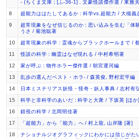
- (ちくま文庫 ; [ふ-36-1] . 文豪怪談傑作選 / 東雅
8
超能力ははたしてあるか : 科学vs.超能力 / 大槻義
9
超常現象をなぜ信じるのか : 思い込みを生む「体
うさ / 菊池聡著
10
超常現象の科学 : 霊魂からブラックホールまで / 
11
怪談の科学 : 幽霊はなぜ現れる / 中村希明著
12
家が呼ぶ : 物件ホラー傑作選 / 朝宮運河編
13
乱歩の選んだベスト・ホラ- / 森英俊, 野村宏平編
14
日本ミステリアス妖怪・怪奇・妖人事典 / 志村有
15
科学と非科学のあいだ : 科学と大衆 / 下坂英 [ほか
16
錯視の科学 / 北岡明佳著
17
「超能力」から「能力」へ / 村上龍, 山岸隆 [著]
18
ナショナルジオグラフィックにわかには信じがた