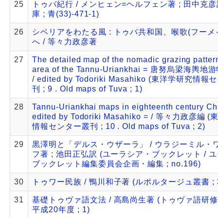
25
トゥバ紀行 / メンヒェン=ヘルフェン著 ; 田中克彦
庫 ; 青(33)-471-1)
26
シベリアをわたる風 : トゥバ共和国、喉歌(フーメ
へ / 等々力政彦著
27
The detailed map of the nomadic grazing pattern
area of the Tannu-Uriankhai = 唐努烏梁海
/ edited by Todoriki Masahiko (東洋学研究
刊 ; 9 . Old maps of Tuva ; 1)
28
Tannu-Uriankhai maps in eighteenth century Ch
edited by Todoriki Masahiko = / 等々力政彦編
情報センター叢刊 ; 10 . Old maps of Tuva ; 2)
29
黒澤明と「デルス・ウザーラ」 / ウラジーミル・
フ著 ; 池田正弘訳 (ユーラシア・ブックレット / 
ブックレット編集委員会企画・編集 ; no.196)
30
トゥワー民族 / 鴨川和子著 (ルポルタージュ叢書 ; 3
31
基礎トゥヴァ語文法 / 高島尚生著 (トゥヴァ語研修
平成20年度 ; 1)