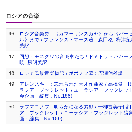
ロシアの音楽
46
ロシア音楽史 : 《カマーリンスカヤ》から《バー
ル》まで / フランシス・マース著 ; 森田稔, 梅津紀
美訳
47
回想・モスクワの音楽家たち / ドミトリ・パパーノ著
暁, 原明美訳
48
ロシア民族音楽物語 / ポポノフ著 ; 広瀬信雄訳
49
アレンスキー : 忘れられた天才作曲家 / 高橋健一郎 
ラシア・ブックレット / ユーラシア・ブックレッ
会企画・編集 ; No.168)
50
ラフマニノフ : 明らかになる素顔 / 一柳富美子[著]
ア・ブックレット / ユーラシア・ブックレット編
画・編集 ; No.180)