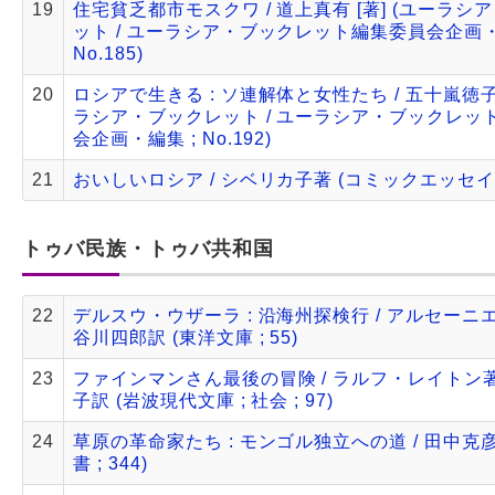
19
住宅貧乏都市モスクワ / 道上真有 [著] (ユーラシ
ット / ユーラシア・ブックレット編集委員会企画・
No.185)
20
ロシアで生きる : ソ連解体と女性たち / 五十嵐徳子 
ラシア・ブックレット / ユーラシア・ブックレッ
会企画・編集 ; No.192)
21
おいしいロシア / シベリカ子著 (コミックエッセイ
トゥバ民族・トゥバ共和国
22
デルスウ・ウザーラ : 沿海州探検行 / アルセーニエ
谷川四郎訳 (東洋文庫 ; 55)
23
ファインマンさん最後の冒険 / ラルフ・レイトン著 
子訳 (岩波現代文庫 ; 社会 ; 97)
24
草原の革命家たち : モンゴル独立への道 / 田中克彦
書 ; 344)