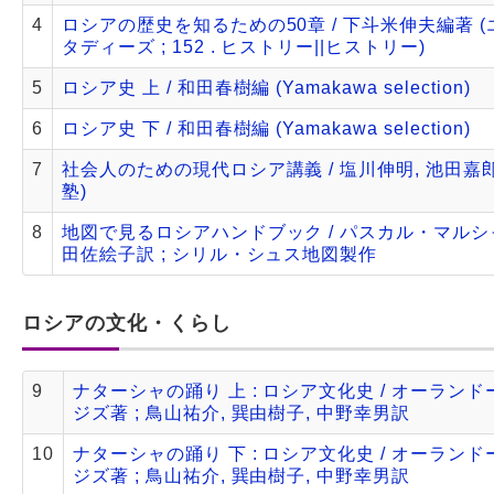
4
ロシアの歴史を知るための50章 / 下斗米伸夫編著 
タディーズ ; 152 . ヒストリー||ヒストリー)
5
ロシア史 上 / 和田春樹編 (Yamakawa selection)
6
ロシア史 下 / 和田春樹編 (Yamakawa selection)
7
社会人のための現代ロシア講義 / 塩川伸明, 池田嘉郎
塾)
8
地図で見るロシアハンドブック / パスカル・マルシャ
田佐絵子訳 ; シリル・シュス地図製作
ロシアの文化・くらし
9
ナターシャの踊り 上 : ロシア文化史 / オーラン
ジズ著 ; 鳥山祐介, 巽由樹子, 中野幸男訳
10
ナターシャの踊り 下 : ロシア文化史 / オーラン
ジズ著 ; 鳥山祐介, 巽由樹子, 中野幸男訳