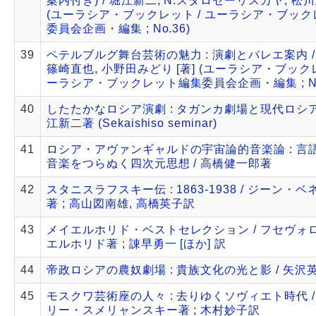
案内付き) / 堀江新二, N.スタロセーリスカヤ, 松川
(ユーラシア・ブックレット / ユーラシア・ブッ
委員会企画・編集 ; No.36)
39
ペテルブルグ舞台芸術の魅力 : 演劇とバレエ案内 /
篠崎直也, 小野田みどり [著] (ユーラシア・ブックレ
ーラシア・ブックレット編集委員会企画・編集 ; No.
40
したたかなロシア演劇 : タガンカ劇場と現代ロシア演
江新二著 (Sekaishiso seminar)
41
ロシア・アヴァンギャルドの宇宙論的音楽論 : 言
音楽をつらぬく四次元思想 / 高橋健一郎著
42
スタニスラフスキー伝 : 1863-1938 / ジーン・
著 ; 高山図南雄, 高橋英子訳
43
メイエルホリド・ベストセレクション / フセヴォ
エルホリド著 ; 諌早勇一 [ほか] 訳
44
帝政ロシアの農奴劇場 : 貴族文化の光と影 / 矢沢
45
モスクワ芸術座の人々 : 去りゆくソヴィエト時代 /
リー・スメリャンスキー著 ; 木村妙子訳