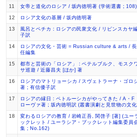
11
女帝と道化のロシア / 坂内徳明著 (学術選書 ; 108)
12
ロシア文化の基層 / 坂内徳明著
13
風呂とペチカ : ロシアの民衆文化 / リピンスカヤ編
子訳
14
ロシアの文化・芸術 = Russian culture & arts 
任編集
15
都市と芸術の「ロシア」 : ペテルブルク、モスク
サ巡遊 / 近藤昌夫 [ほか] 著
16
ロシアのマトリョーシカ / スヴェトラーナ・ゴロ
著 ; 有信優子訳
17
ロシアの縁日 : ペトルーシカがやってきた / A・
ローヴァ著 ; 坂内徳明訳 (叢書演劇と見世物の文化
18
変わるロシアの教育 / 岩崎正吾, 関啓子 [著] (ユ
ックレット / ユーラシア・ブックレット編集委員
集 ; No.162)