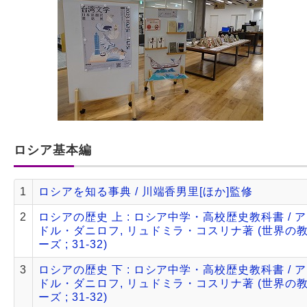
ロシア基本編
1
ロシアを知る事典 / 川端香男里[ほか]監修
2
ロシアの歴史 上 : ロシア中学・高校歴史教科書 / 
ドル・ダニロフ, リュドミラ・コスリナ著 (世界の
ーズ ; 31-32)
3
ロシアの歴史 下 : ロシア中学・高校歴史教科書 / 
ドル・ダニロフ, リュドミラ・コスリナ著 (世界の
ーズ ; 31-32)