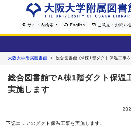
サイト内検索
English
ご意見・お問い
大阪大学附属図書館
>
総合図書館でA棟1階ダクト保温工事
利用案内
総合図書館でA棟1階ダクト保温
資料を探す
実施します
学習・研究支援
20
図書館について
下記エリアのダクト保温工事を実施します。
4つの図書館