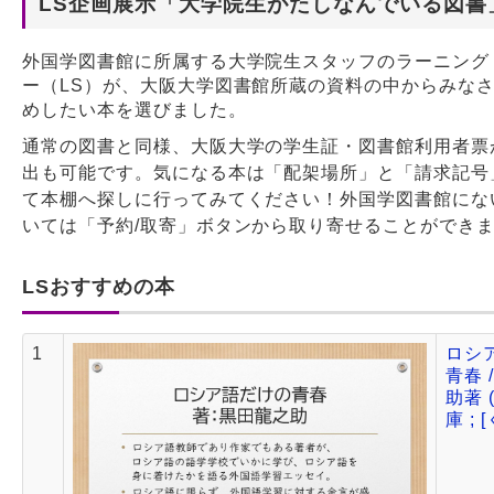
LS企画展示「大学院生がたしなんでいる図書
Webサービス
外国学図書館に所属する大学院生スタッフのラーニング
ー（LS）が、大阪大学図書館所蔵の資料の中からみな
めしたい本を選びました。
通常の図書と同様、大阪大学の学生証・図書館利用者票
出も可能です。気になる本は「配架場所」と「請求記号
て本棚へ探しに行ってみてください！外国学図書館にな
いては「予約/取寄」ボタンから取り寄せることができ
LSおすすめの本
1
ロシ
青春 
助著 
庫 ; [