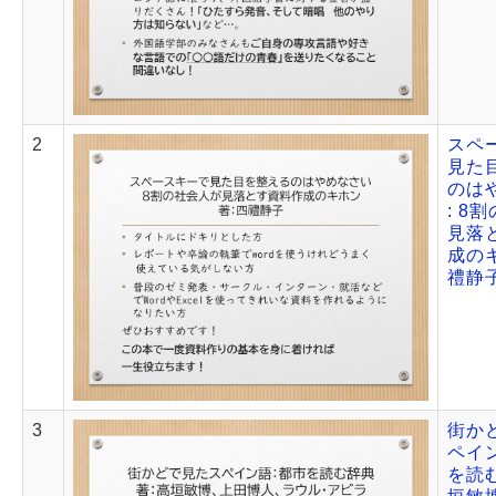
2
スペ
見た
のは
: 8
見落
成のキ
禮静
3
街か
ペイン
を読む