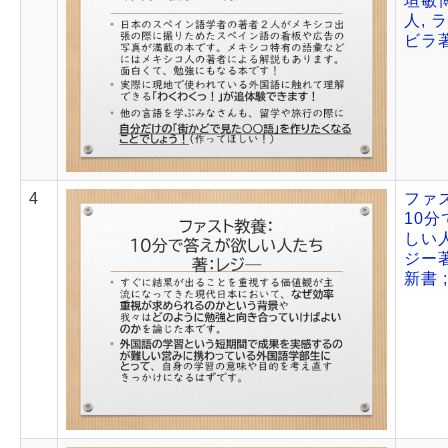
垣敏博
人, 
ビラ
4
ファス
10
しい人
ジー著
新書 ;