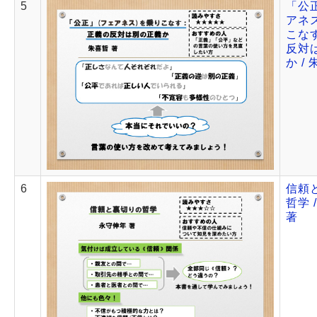
5
「公正
アネス
こなす
反対
か /
6
信頼
哲学 
著