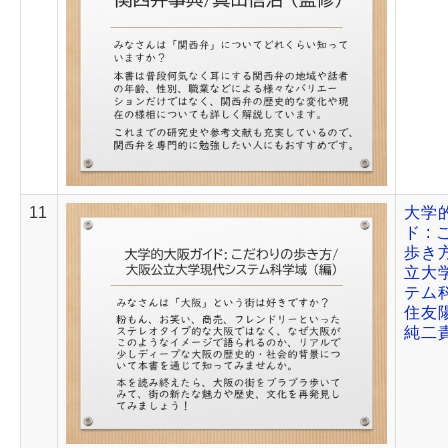
11
大学
ド :
歩き方
立大
テム科
住友陽
純二