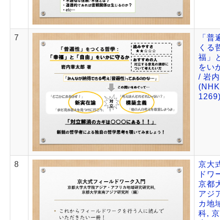
7
「普
くる哲
福」
をい
/ 岩
(NH
1269
8
京大
ドワー
京都
アジ
カ地
科, 