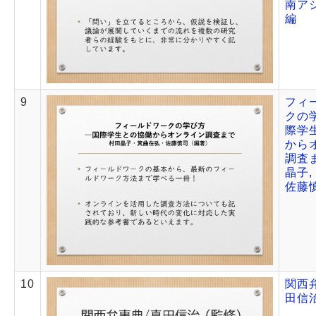
南ア
編
9
フィ
クの学
際学
から
調査ま
晶子,
佐藤
10
関西弁
田信