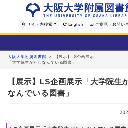
サイト内検索
English
ご意見・お問い
大阪大学附属図書館
>
【展示】LS企画展示
利用案内
「大学院生がたしなんでいる図書」
資料を探す
【展示】LS企画展示「大学院生
なんでいる図書」
学習・研究支援
図書館について
20
4つの図書館