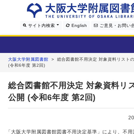
サイト内検索
English
ご意見・お問い
大阪大学附属図書館
>
総合図書館不用決定 対象資料リスト
利用案内
(令和6年度 第2回)
資料を探す
総合図書館不用決定 対象資料リ
公開 (令和6年度 第2回)
学習・研究支援
図書館について
2
4つの図書館
「大阪大学附属図書館図書不用決定基準」により、不用