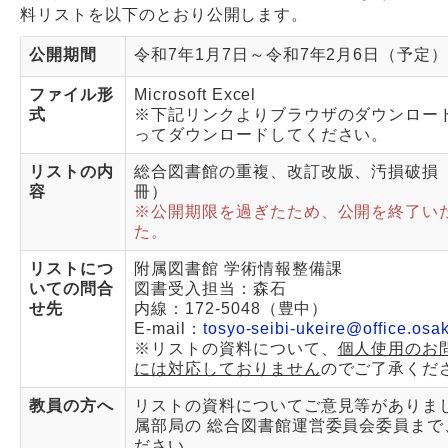
料リストを以下のとおり公開します。
Webサービス
公開期間
令和7年1月7日～令和7年2月6日（予定
ファイル形
Microsoft Excel
式
※下記リンクよりブラウザのダウンロー
ってダウンロードしてください。
リストの内
総合図書館の重複、改訂改版、汚損破損（計
容
冊）
※公開期限を過ぎたため、公開を終了い
た。
リストにつ
附属図書館 学術情報整備課
いての問合
図書受入担当：森石
せ先
内線：172-5048（豊中）
E-mail：
tosyo-seibi-ukeire@office.osak
※リストの資料について、
個人使用のお
には対応しておりません
のでご了承くだ
教員の方へ
リストの資料についてご意見等がありま
属部局の 総合図書館運営委員会委員まで
ださい。