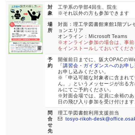
対
工学系の学部4回生、院生
象
※それ以外の方も参加できます
場
対面：理工学図書館東館1階プレ
所
ョンエリア
オンライン：Microsoft Teams
※オンライン参加の場合は、事前に
をインストールしておいてくださ
予
開催前日までに、阪大OPACのW
約
「講習会・ガイダンスへのお申し
お申し込みください。
※「申込可能な対象者に含まれて
ん。」というメッセージが出る方
ルにてご予約ください。
※対面会場では、定員に余裕のあ
日の飛び入り参加を受け付けます
問
理工学図書館利用支援担当
合
tosyo-rikoh-desk@office.osa
せ
先