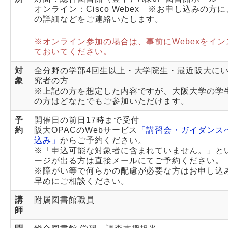
オンライン：Cisco Webex ※お申し込みの方
の詳細などをご連絡いたします。
※オンライン参加の場合は、事前にWebexをイ
ておいてください。
対
全分野の学部4回生以上・大学院生・最近阪大に
象
究者の方
※上記の方を想定した内容ですが、大阪大学の学
の方はどなたでもご参加いただけます。
予
開催日の前日17時まで受付
約
阪大OPACのWebサービス
「講習会・ガイダンス
込み」
からご予約ください。
※「申込可能な対象者に含まれていません。」と
ージが出る方は直接メールにてご予約ください。
※障がい等で何らかの配慮が必要な方はお申し込
早めにご相談ください。
講
附属図書館職員
師