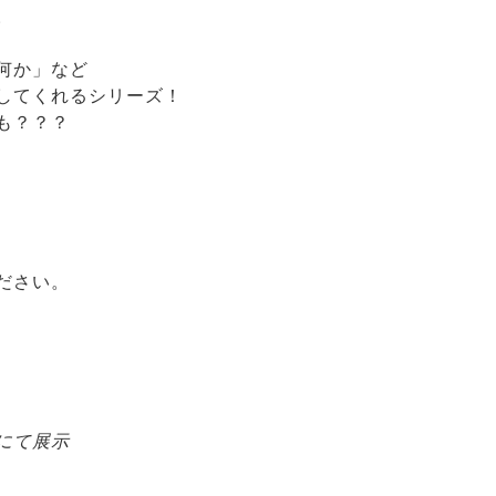
。
何か」など
してくれるシリーズ！
も？？？
ださい。
geにて展示