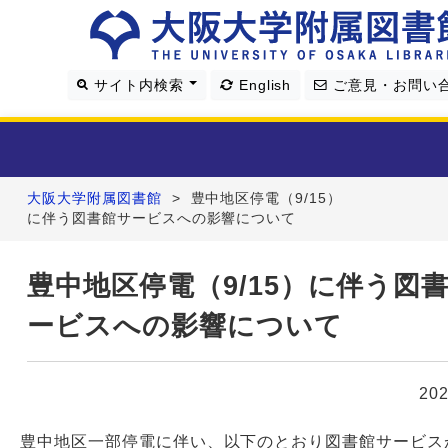
サイト内検索
English
ご意見・お問い
大阪大学附属図書館
>
豊中地区停電（9/15）
利用案内
に伴う図書館サービスへの影響について
資料を探す
豊中地区停電（9/15）に伴う図
ービスへの影響について
学習・研究支援
図書館について
20
4つの図書館
豊中地区一部停電に伴い、以下のとおり図書館サービス