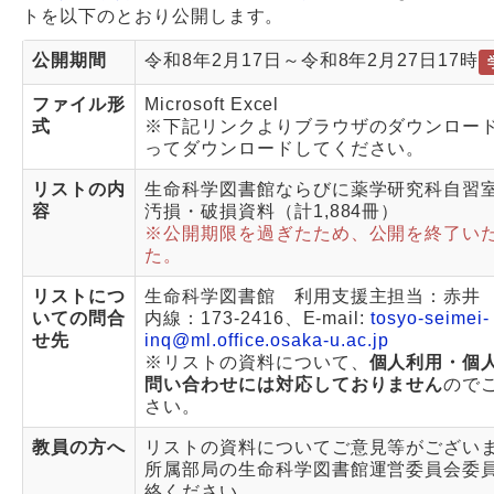
トを以下のとおり公開します。
Webサービス
公開期間
令和8年2月17日～令和8年2月27日17時
ファイル形
Microsoft Excel
式
※下記リンクよりブラウザのダウンロー
ってダウンロードしてください。
リストの内
生命科学図書館ならびに薬学研究科自習
容
汚損・破損資料（計1,884冊）
※公開期限を過ぎたため、公開を終了い
た。
リストにつ
生命科学図書館 利用支援主担当：赤井
いての問合
内線：173-2416、E-mail:
tosyo-seimei-
せ先
inq@ml.office.osaka-u.ac.jp
※リストの資料について、
個人利用・個
問い合わせには対応しておりません
ので
さい。
教員の方へ
リストの資料についてご意見等がござい
所属部局の生命科学図書館運営委員会委
絡ください。