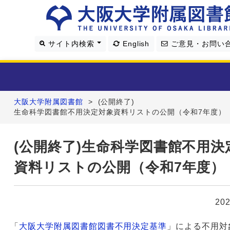
サイト内検索
English
ご意見・お問い
大阪大学附属図書館
>
(公開終了)
利用案内
生命科学図書館不用決定対象資料リストの公開（令和7年度）
資料を探す
(公開終了)生命科学図書館不用決
資料リストの公開（令和7年度）
学習・研究支援
図書館について
20
4つの図書館
「
大阪大学附属図書館図書不用決定基準
」による不用対