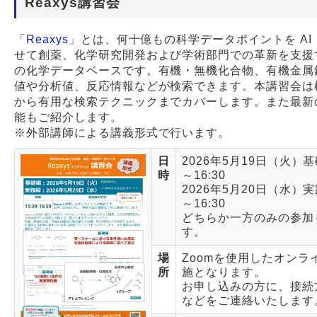
Reaxys講習会
Webサービス
「
Reaxys
」とは、何十億もの科学データポイントを AI
せて創薬、化学研究開発および学術部門での革新を支援
の化学データベースです。有機・無機化合物、有機金属
値や分析値、反応情報などが検索できます。本講習会は
から有用な検索テクニックまでカバーします。また最新の
能もご紹介します。
※外部講師による講義形式で行います。
日
2026年5月19日（火）基礎
時
～16:30
2026年5月20日（水）実践
～16:30
どちらか一方のみの参加
す。
場
Zoomを使用したオンラ
所
施となります。
お申し込みの方に、接続
などをご連絡いたします