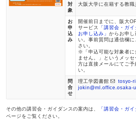
対
大阪大学に在籍する教職
象
お
開催前日までに、阪大OP
申
サービス
「講習会・ガイ
込
お申し込み」
からお申し
み
い。事前質問は通信欄に
さい。
※「申込可能な対象者に
ません。」というメッセ
方は直接メールにてご予
い。
問
理工学図書館
tosyo-r
合
jokin@ml.office.osaka-u
せ
その他の講習会・ガイダンスの案内は、
「講習会・ガイ
ページをご覧ください。