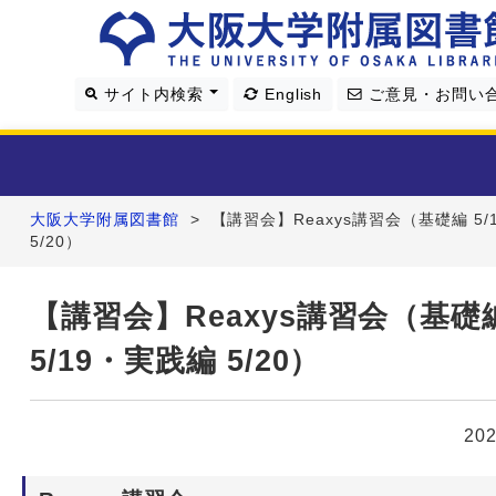
サイト内検索
English
ご意見・お問い
大阪大学附属図書館
>
【講習会】Reaxys講習会（基礎編 5/
利用案内
5/20）
資料を探す
【講習会】Reaxys講習会（基礎
5/19・実践編 5/20）
学習・研究支援
図書館について
20
4つの図書館