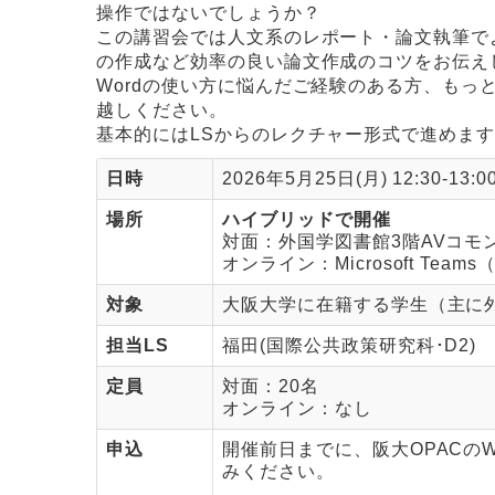
操作ではないでしょうか？
この講習会では人文系のレポート・論文執筆でよく使
の作成など効率の良い論文作成のコツをお伝え
Wordの使い方に悩んだご経験のある方、も
越しください。
基本的にはLSからのレクチャー形式で進めま
日時
2026年5月25日(月) 12:30-13:0
場所
ハイブリッドで開催
対面：外国学図書館3階AVコモ
オンライン：Microsoft T
対象
大阪大学に在籍する学生（主に
担当LS
福田(国際公共政策研究科･D2)
定員
対面：20名
オンライン：なし
申込
開催前日までに、阪大OPACのW
みください。