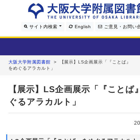
サイト内検索
English
ご意見・お問い
大阪大学附属図書館
>
【展示】LS企画展示「『ことば』
利用案内
をめぐるアラカルト」
資料を探す
【展示】LS企画展示「『ことば
ぐるアラカルト」
学習・研究支援
図書館について
2
4つの図書館