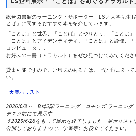
LS企画展示「『ことば』をめぐるアラカルト
Webサービス
総合図書館のラーニング・サポーター（LS／大学院生T
とば」に関するおすすめ本を紹介しています。
「ことば」と世界、「ことば」とやりとり、「ことば」
「ことば」とアイデンティティ、​「ことば」と論理、「
コンピュータ……
​ お好みの一冊（アラカルト）をぜひ見つけてみてください
貸出可能ですので、ご興味のある方は、ぜひ手に取って
い。
★展示リスト
2026/6/8～ B棟2階ラーニング・コモンズ ラーニン
デスク前にて展示中
※2026/6/28をもって展示を終了しました。展示リス
公開しておりますので、学習等にお役立てください。