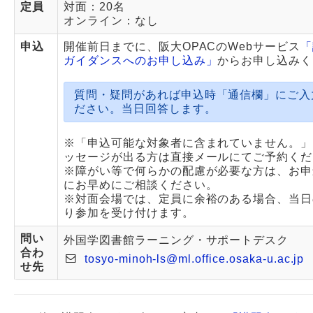
定員
対面：20名
オンライン：なし
申込
開催前日までに、阪大OPACのWebサービス
「
ガイダンスへのお申し込み」
からお申し込みく
質問・疑問があれば申込時「通信欄」にご入
ださい。当日回答します。
※「申込可能な対象者に含まれていません。」
ッセージが出る方は直接メールにてご予約くだ
※障がい等で何らかの配慮が必要な方は、お申
にお早めにご相談ください。
※対面会場では、定員に余裕のある場合、当日
り参加を受け付けます。
問い
外国学図書館ラーニング・サポートデスク
合わ
tosyo-minoh-ls@ml.office.osaka-u.ac.jp
せ先