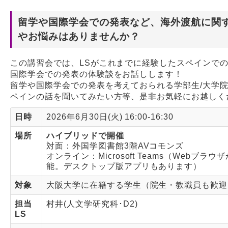
留学や国際学会での発表など、海外渡航に関
Webサービス
やお悩みはありませんか？
この講習会では、LSがこれまでに経験したスペインで
国際学会での発表の体験談をお話しします！
留学や国際学会での発表を考えておられる学部生/大学
ペインの話を聞いてみたい方等、是非お気軽にお越しく
日時
2026年6月30日(火) 16:00-16:30
場所
ハイブリッドで開催
対面：外国学図書館3階AVコモンズ
オンライン：Microsoft Teams（Webブラ
能。デスクトップ版アプリもあります）
対象
大阪大学に在籍する学生（院生・教職員も歓迎
担当
村井(人文学研究科･D2)
LS