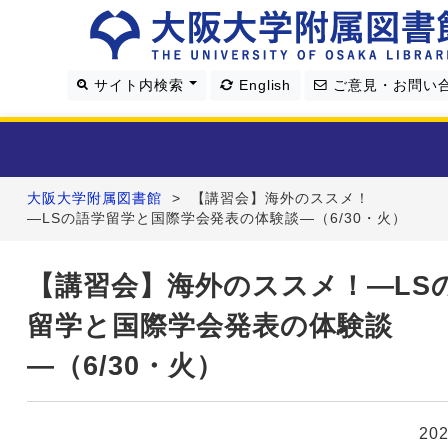
サイト内検索
English
ご意見・お問い
大阪大学附属図書館
>
【講習会】海外のススメ！
利用案内
―LSの語学留学と国際学会発表の体験談―（6/30・火）
資料を探す
【講習会】海外のススメ！―LS
留学と国際学会発表の体験談
学習・研究支援
―（6/30・火）
図書館について
20
4つの図書館