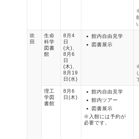
吹
生命
8月4
館内自由見学
田
科学
日
図書展示
図書
(火)、
館
8月6
日
(木)、
8月19
日(水)
理工
8月6
館内自由見学
学図
日(木)
館内ツアー
書館
図書展示
※入館には予約が
必要です。