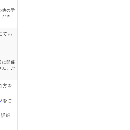
の他の学
くださ
にてお
日に開催
せん。ご
の方を
ジ
をご
も詳細