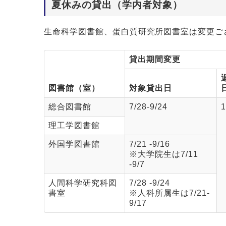
夏休みの貸出（学内者対象）
生命科学図書館、蛋白質研究所図書室は変更ご
貸出期間変更
図書館（室）
対象貸出日
総合図書館
7/28-9/24
1
理工学図書館
外国学図書館
7/21 -9/16
※大学院生は7/11
-9/7
人間科学研究科図
7/28 -9/24
書室
※人科所属生は7/21-
9/17