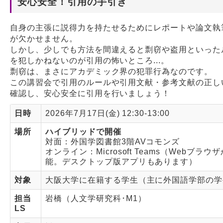
安心安全！引用の手引き
Webサービス
自身の主張に説得力を持たせるためにレポートや論文執
が欠かせません。
しかし、少しでも方法を間違えると剽窃や盗用といった
を犯しかねないのが引用の怖いところ...。
剽窃は、まさにアカデミック界の犯罪行為なのです。
この講習会で引用のルールや引用文献・参考文献の正し
確認し、安心安全に引用を行いましょう！
日時
2026年7月17日(金) 12:30-13:00
場所
ハイブリッドで開催
対面：外国学図書館3階AVコモンズ
オンライン：Microsoft Teams（Webブラ
能。デスクトップ版アプリもあります）
対象
大阪大学に在籍する学生（主に外国語学部の学
担当
岩橋（人文学研究科･M1）
LS