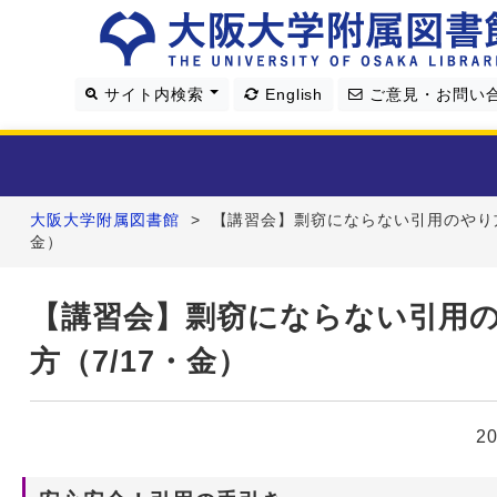
サイト内検索
English
ご意見・お問い
大阪大学附属図書館
>
【講習会】剽窃にならない引用のやり方
利用案内
金）
資料を探す
【講習会】剽窃にならない引用
方（7/17・金）
学習・研究支援
図書館について
2
4つの図書館