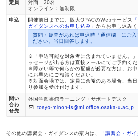
定員
対面：20名
オンライン：無制限
申込
開催前日までに、阪大OPACのWebサービス
「
ガイダンスへのお申し込み」
からお申し込みく
質問・疑問があれば申込時「通信欄」にご入
ださい。当日回答します。
※「申込可能な対象者に含まれていません。」
ッセージが出る方は直接メールにてご予約くだ
※障がい等で何らかの配慮が必要な方は、お申
にお早めにご相談ください。
※対面会場では、定員に余裕のある場合、当日
り参加を受け付けます。
問い
外国学図書館ラーニング・サポートデスク
合わ
tosyo-minoh-ls@ml.office.osaka-u.ac.jp
せ先
その他の講習会・ガイダンスの案内は、
「講習会・ガイ