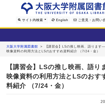
サイト内検索
English
ご意見・お問い
大阪大学附属図書館
>
【講習会】LSの推し映画、語ります
利用案内
映像資料の利用方法とLSのおすすめ資料紹介 （7/24・金）
資料を探す
【講習会】LSの推し映画、語り
映像資料の利用方法とLSのおす
学習・研究支援
料紹介 （7/24・金）
図書館について
2
4つの図書館