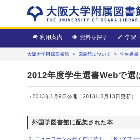
利用案内
資料を探す
学習
大阪大学附属図書館
>
図書館について
>
学生選書
2012年度学生選書Webで
（2013年1月9日公開、2013年3月13日更新）
外国学図書館に配架された本
ニューヨークへ行く前に読む。 : N・Yファ