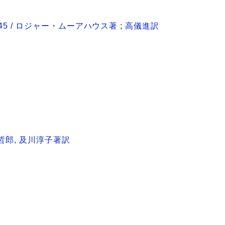
45 / ロジャー・ムーアハウス著 ; 高儀進訳
哲郎, 及川淳子著訳