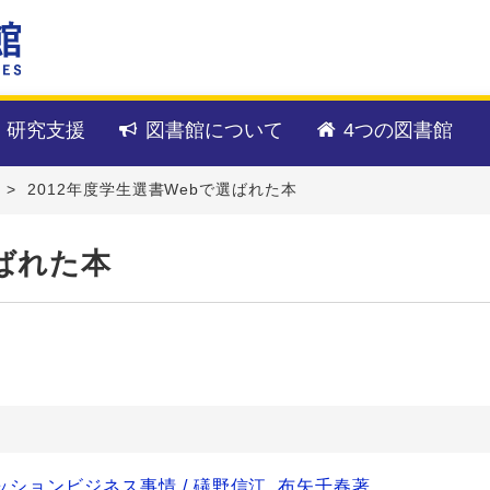
・研究支援
図書館について
4つの図書館
>
2012年度学生選書Webで選ばれた本
選ばれた本
ッションビジネス事情 / 礒野信江, 布矢千春著