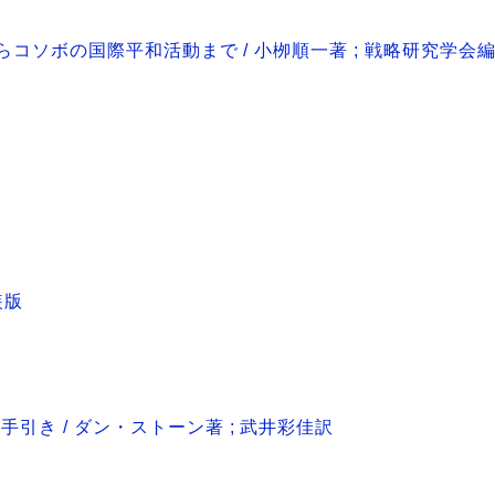
領からコソボの国際平和活動まで / 小栁順一著 ; 戦略研究学会
装版
引き / ダン・ストーン著 ; 武井彩佳訳