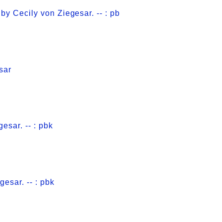
 by Cecily von Ziegesar. -- : pb
sar
esar. -- : pbk
gesar. -- : pbk