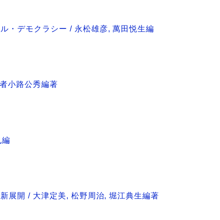
ル・デモクラシー / 永松雄彦, 萬田悦生編
 武者小路公秀編著
也編
展開 / 大津定美, 松野周治, 堀江典生編著