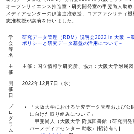
オープンサイエンス推進室・研究開発室の甲斐尚人助教
メディアセンターの伊達進准教授、コアファシリティ機
志准教授が講演を行いました。
学
研究データ管理（RDM）説明会2022 in 大阪 
会
ポリシーと研究データ基盤の活用について～
等
名
主
主催：国立情報学研究所、協力：大阪大学附属図
催
開
2022年12月7日（水）
催
日
プ
「大阪大学における研究データ管理および公
ロ
に向けた取り組みについて」
グ
甲斐尚人（大阪大学 附属図書館（研究開発室
ラ
バーメディアセンター 助教）[招待有り]
ム