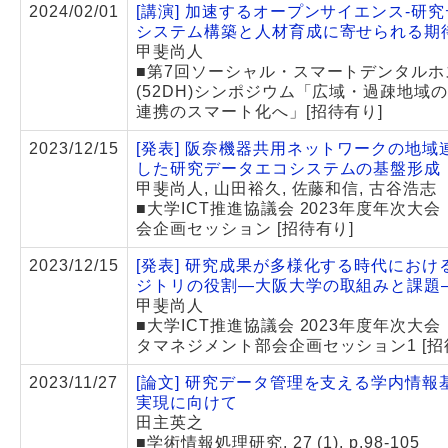
2024/02/01
[講演] 加速するオープンサイエンス-研
システム構築と人材育成に寄せられる期待
甲斐尚人
■第7回ソーシャル・スマートデンタルホ
(52DH)シンポジウム「広域・過疎地域
連携のスマート化へ」[招待有り]
2023/12/15
[発表] 阪奈機器共用ネットワークの地域
した研究データエコシステムの基盤形成
甲斐尚人, 山田裕久, 佐藤和信, 古谷浩志
■大学ICT推進協議会 2023年度年次大
会企画セッション [招待有り]
2023/12/15
[発表] 研究成果が多様化する時代におけ
ジトリの役割―大阪大学の取組みと課題
甲斐尚人
■大学ICT推進協議会 2023年度年次大
タマネジメント部会企画セッション1 [招
2023/11/27
[論文] 研究データ管理を支える学内情報
実現に向けて
田主英之
■学術情報処理研究, 27 (1), p.98-105