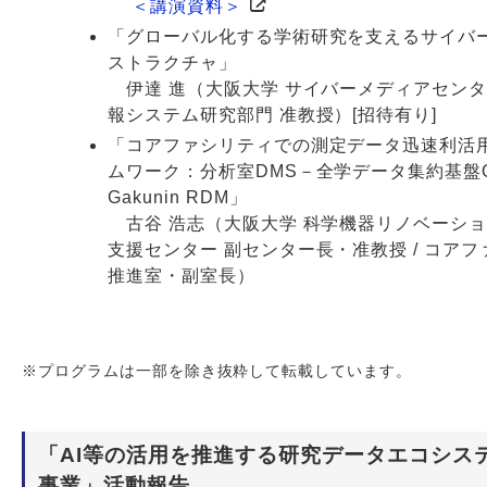
＜講演資料＞
「グローバル化する学術研究を支えるサイバ
ストラクチャ」
伊達 進（大阪大学 サイバーメディアセンタ
報システム研究部門 准教授）[招待有り]
「コアファシリティでの測定データ迅速利活
ムワーク：分析室DMS－全学データ集約基盤O
Gakunin RDM」
古谷 浩志（大阪大学 科学機器リノベーシ
支援センター 副センター長・准教授 / コア
推進室・副室長）
※プログラムは一部を除き抜粋して転載しています。
「AI等の活用を推進する研究データエコシス
事業」活動報告