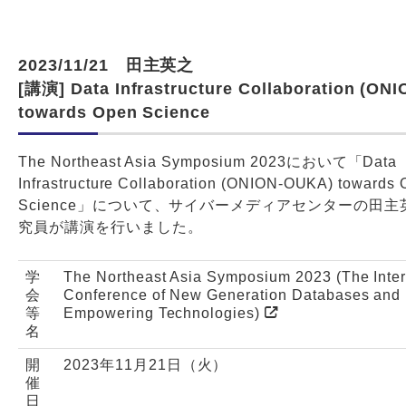
2023/11/21 田主英之
[講演] Data Infrastructure Collaboration (ON
towards Open Science
The Northeast Asia Symposium 2023において「Data
Infrastructure Collaboration (ONION-OUKA) towards
Science」について、サイバーメディアセンターの田
究員が講演を行いました。
学
The Northeast Asia Symposium 2023 (The Inter
会
Conference of New Generation Databases and 
等
Empowering Technologies)
名
開
2023年11月21日（火）
催
日