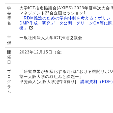
学
大学ICT推進協議会(AXIES) 2023年度年次大会
会
マネジメント部会企画セッション1
等
「RDM推進のための学内体制を考える：ポリシ
名
DMP作成・研究データ公開・グリーンOA等に
援」
主
一般社団法人大学ICT推進協議会
催
開
2023年12月15日（金）
催
日
プ
「研究成果が多様化する時代における機関リポ
ロ
割ー大阪大学の取組みと課題ー」
グ
甲斐尚人(大阪大学)[招待有り]
講演資料（PDF
ラ
ム