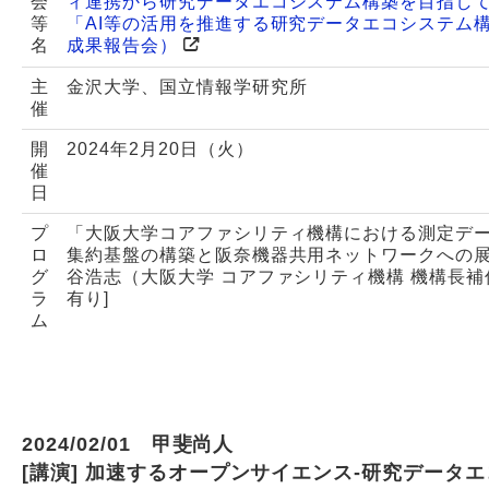
会
ィ連携から研究データエコシステム構築を目指し
等
「AI等の活用を推進する研究データエコシステム
名
成果報告会）
主
金沢大学、国立情報学研究所
催
開
2024年2月20日（火）
催
日
プ
「大阪大学コアファシリティ機構における測定デ
ロ
集約基盤の構築と阪奈機器共用ネットワークへの
グ
谷浩志（大阪大学 コアファシリティ機構 機構長補
ラ
有り]
ム
2024/02/01 甲斐尚人
[講演] 加速するオープンサイエンス-研究データ