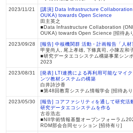
2023/11/21
[講演] Data Infrastructure Collaboratio
OUKA) towards Open Science
田主英之
■Data Infrastructure Collaboration (O
OUKA) towards Open Science [招待あ
2023/09/28
[報告] 中核機関群 活動・計画報告「人
甲斐尚人, 尾上孝雄, 下條真司, 小陳左和
■研究データエコシステム構築事業シン
2023
2023/08/31
[発表] LTI連携による再利用可能なマイ
ンツ教材システムの構築
白井詩沙香
■第48回教育システム情報学会 [招待あり
2023/05/30
[報告] コアファシリティを通して研究活
研究データエコシステムを作る
古谷浩志
■NII学術情報基盤オープンフォーラム2023
RDM部会合同セッション [招待有り]