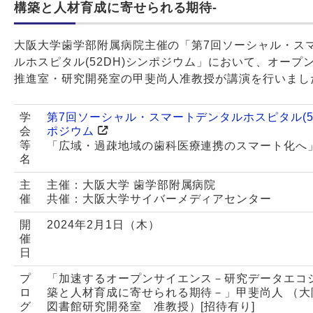
構築と人材育成に寄せられる期待-
大阪大学歯学部附属病院主催の「第7回ソーシャル・ス
ルホスピタル(52DH)シンポジウム」において、オープ
推進室・研究開発室の甲斐尚人准教授が講演を行いまし
学
第7回ソーシャル・スマートデンタルホスピタル(5
会
ポジウム
等
「広域・過疎地域の歯科医療連携のスマート化へ
名
主
主催：大阪大学 歯学部附属病院
催
共催：大阪大学サイバーメディアセンター
開
2024年2月1日（木）
催
日
プ
「加速するオープンサイエンス－研究データエコ
ロ
築と人材育成に寄せられる期待－」甲斐尚人 （大
グ
図書館研究開発室 准教授）[招待有り]