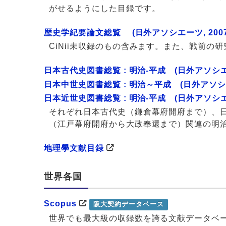
がせるようにした目録です。
歴史学紀要論文総覧 (日外アソシエーツ, 2007
CiNii未収録のもの含みます。また、戦前の
日本古代史図書総覧 : 明治-平成 (日外アソシエー
日本中世史図書総覧 : 明治～平成 (日外アソシエー
日本近世史図書総覧 : 明治-平成 (日外アソシエー
それぞれ日本古代史（鎌倉幕府開府まで）、
（江戸幕府開府から大政奉還まで）関連の明
地理學文献目録
世界各国
Scopus
阪大契約データベース
世界でも最大級の収録数を誇る文献データベ