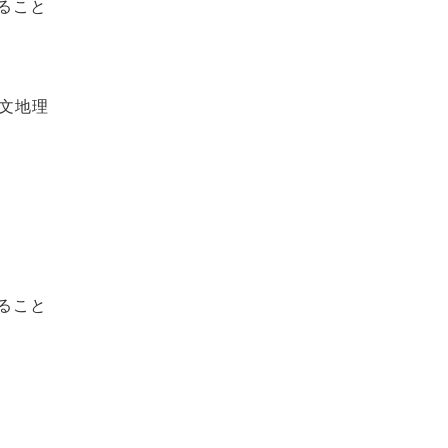
ること
文地理
ること