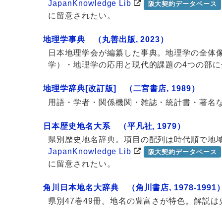
JapanKnowledge Lib
阪大契約データベース
に留意されたい。
地理学事典 （丸善出版, 2023）
日本地理学会が編纂した事典。地理学の全体
学）・地理学の応用と現代的課題の4つの部
地理学辞典[改訂版] （二宮書店, 1989）
用語・学者・関係機関・雑誌・統計書・著名
日本歴史地名大系 （平凡社, 1979）
県別歴史地名辞典。項目の配列は時代順で地
JapanKnowledge Lib
阪大契約データベース
に留意されたい。
角川日本地名大辞典 （角川書店, 1978-1991
県別47巻49冊。地名の豊富さが特色。解説