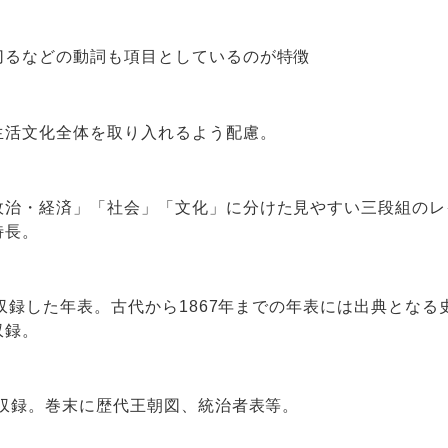
切るなどの動詞も項目としているのが特徴
生活文化全体を取り入れるよう配慮。
政治・経済」「社会」「文化」に分けた見やすい三段組のレ
特長。
を収録した年表。古代から1867年までの年表には出典となる
収録。
に収録。巻末に歴代王朝図、統治者表等。