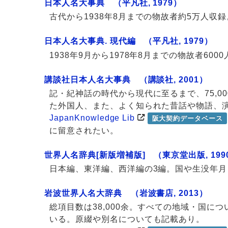
日本人名大事典 （平凡社, 1979）
古代から1938年8月までの物故者約5万人収
日本人名大事典. 現代編 （平凡社, 1979）
1938年9月から1978年8月までの物故者6
講談社日本人名大事典 （講談社, 2001）
記・紀神話の時代から現代に至るまで、75,
た外国人、また、よく知られた昔話や物語、
JapanKnowledge Lib
阪大契約データベース
に留意されたい。
世界人名辞典[新版増補版] （東京堂出版, 1990
日本編、東洋編、西洋編の3編。国や生没年
岩波世界人名大辞典 （岩波書店, 2013）
総項目数は38,000余。すべての地域・国
いる。原綴や別名についても記載あり。