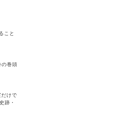
ること
巻の巻頭
実だけで
史跡・