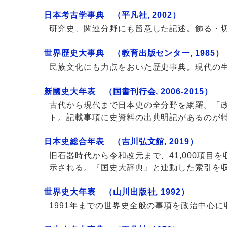
日本考古学事典 （平凡社, 2002）
研究史、関連分野にも留意した記述。飾る・
世界歴史大事典 （教育出版センター, 1985）
民族文化にも力点をおいた歴史事典。現代の
新國史大年表 （国書刊行会, 2006-2015）
古代から現代まで日本史の全分野を網羅。「
ト。記載事項に史資料の出典明記があるのが
日本史総合年表 （吉川弘文館, 2019）
旧石器時代から令和改元まで、41,000項目
示される。『国史大辞典』と連動した索引を
世界史大年表 （山川出版社, 1992）
1991年までの世界史全般の事項を政治中心