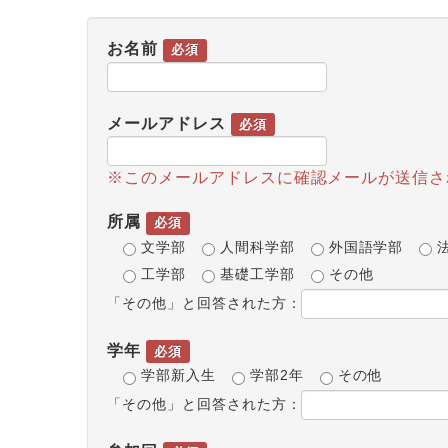
お名前
必須
メールアドレス
必須
※このメールアドレスに確認メールが送信さ
所属
必須
文学部
人間科学部
外国語学部
工学部
基礎工学部
その他
「その他」と回答された方：
学年
必須
学部新入生
学部2年
その他
「その他」と回答された方：