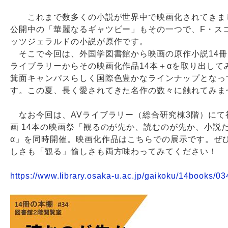
これまで数多くの小説が世界中で映画化されてきま
Webサービス
公開中の「華麗なるギャツビー」もその一つで、F・ス
ッツジェラルドの小説が原作です。
そこで今回は、外国学図書館から映画の原作小説14冊
ライブラリーからその映画化作品14本＋αを取り出して
箕面キャンパスらしく国際色豊かなラインナップとなっ
す。この夏、長く愛されてきた名作の数々に触れてみま
なお今回は、AVライブラリー（総合研究棟3階）にて
画 14本の映画祭「観るのが先か、読むのが先か、小説だ
α」を同時開催。映画化作品はこちらでの展示です。ぜ
しさも「観る」愉しさも両方味わってみてください！
https://www.library.osaka-u.ac.jp/gaikoku/14books/03