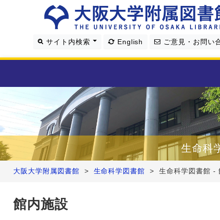
サイト内検索
English
ご意見・お問い
利用案内
資料を探す
生命科
学習・研究支援
大阪大学附属図書館
>
生命科学図書館
>
生命科学図書館 -
図書館について
館内施設
4つの図書館