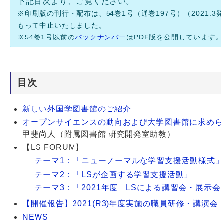
下記目次より、ご覧ください。
※印刷版の刊行・配布は、54巻1号（通巻197号）（2021.3
Webサービス
もって中止いたしました。
※54巻1号以前の
バックナンバー
はPDF版を公開しています
目次
新しい外国学図書館のご紹介
オープンサイエンスの動向および大学図書館に求め
甲斐尚人（附属図書館 研究開発室助教）
【LS FORUM】
テーマ1：「ニューノーマルな学習支援活動様式
テーマ2：「LSが企画する学習支援活動」
テーマ3：「2021年度 LSによる講習会・展示
【開催報告】2021(R3)年度実施の職員研修・講演会
NEWS