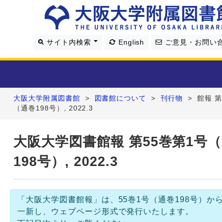
サイト内検索
English
ご意見・お問い
大阪大学附属図書館
>
図書館について
>
刊行物
>
館報 第
利用案内
（通巻198号）, 2022.3
資料を探す
大阪大学図書館報 第55巻第1号
198号）, 2022.3
学習・研究支援
図書館について
「大阪大学図書館報」は、55巻1号（通巻198号）か
一新し、ウェブページ形式で発行いたします。
4つの図書館