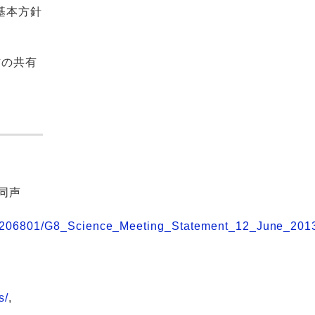
基本方針
材の共有
共同声
file/206801/G8_Science_Meeting_Statement_12_June_201
s/
,