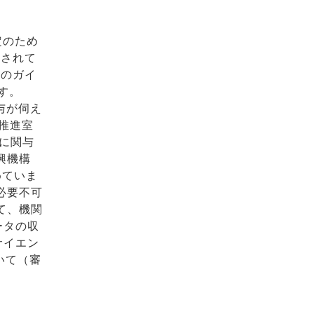
定のため
定されて
めのガイ
す。
与が伺え
推進室
に関与
興機構
めていま
必要不可
て、機関
ータの収
サイエン
いて（審