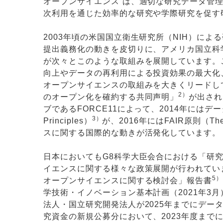
オープンサイエンス
は、適切な研究データ管
次利用を通じた効率的な研究や学際研究を促す
2003年頃の米国国立衛生研究所（NIH）に
提出義務化の動きを皮切りに、アメリカ国立科
が次々とこのような取組みを展開しています。
向上やデータの再利用による投資効果の最大化
オープンサイエンスの取組みを大きくリードして
2）
のオープン化を確約する共同声明」
が出され
ブであるFORCE11によって、2014年にはデータ引用原則の
3）
Principles）
が、2016年にはFAIR原則（The FA
スに関する国際的な動きが活発化しています。
日本においてもG8科学⼤⾂会合における「研
イエンスに関する様々な政策展開が行われてい
5）
オープンサイエンスに関する検討会」報告書
学技術・イノベーション基本計画（2021年3月
法⼈・国⽴研究開発法⼈が2025年までにデー
究資金の新規公募分において、2023年度まで