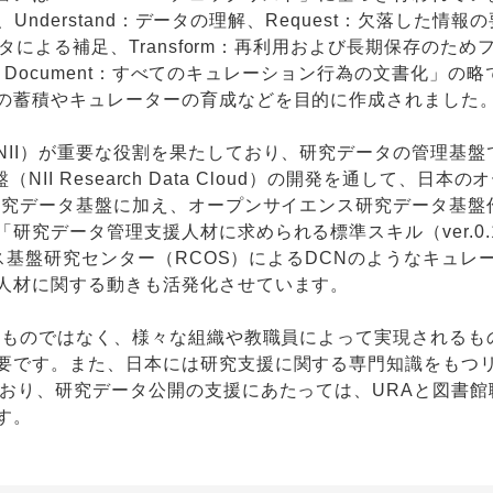
Understand：データの理解、Request：欠落した情報
タによる補足、Transform：再利用および長期保存のため
評価、Document：すべてのキュレーション行為の文書化」の
の蓄積やキュレーターの育成などを目的に作成されました
NII）が重要な役割を果たしており、研究データの管理基盤
NII Research Data Cloud）の開発を通して、日本の
I研究データ基盤に加え、オープンサイエンス研究データ基盤
研究データ管理支援人材に求められる標準スキル（ver.0.
ス基盤研究センター（RCOS）によるDCNのようなキュレ
人材に関する動きも活発化させています。
担うものではなく、様々な組織や教職員によって実現されるも
要です。また、日本には研究支援に関する専門知識をもつ
ており、研究データ公開の支援にあたっては、URAと図書館
す。