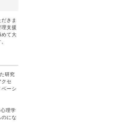
ただきま
管理支援
極めて大
す。
た研究
アクセ
ノベーシ
、心理学
ものにな