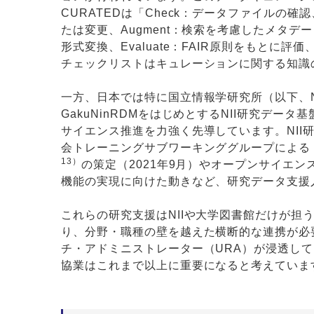
CURATEDは「Check：データファイルの確認、
たは変更、Augment：検索を考慮したメタデー
形式変換、Evaluate：FAIR原則をもとに
チェックリストはキュレーションに関する知識
一方、日本では特に国立情報学研究所（以下、
GakuNinRDMをはじめとするNII研究データ基盤（
サイエンス推進を力強く先導しています。NI
会トレーニングサブワーキンググループによる「
13）
の策定（2021年9月）やオープンサイエン
機能の実現に向けた動きなど、研究データ支援
これらの研究支援はNIIや大学図書館だけが
り、分野・職種の壁を越えた横断的な連携が必
チ・アドミニストレーター（URA）が浸透し
協業はこれまで以上に重要になると考えていま