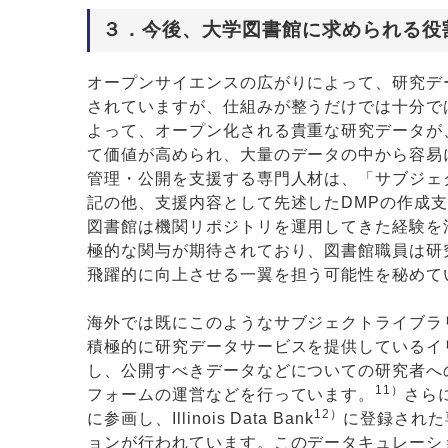
３．今後、大学図書館に求められる役
オープンサイエンスの広がりによって、研究デ
されていますが、仕組みが整うだけでは十分で
よって、オープン化される貴重な研究データが
て価値が高められ、大量のデータの中から容易
管理・公開を支援する専門人材は、「サブジェ
記の他、支援内容として先述したDMPの作成
図書館は機関リポジトリを運用してきた経験を
極的な関与が期待されており、図書館職員は研
飛躍的に向上させる一翼を担う可能性を秘めて
海外では既にこのようなサブジェクトライブラ
積極的に研究データサービスを提供しているイ
し、公開すべきデータなどについての研究者へ
11）
フォームの運営などを行っています。
さら
12）
に参画し、Illinois Data Bank
に登録された
ョンが行われています。このデータキュレーショ