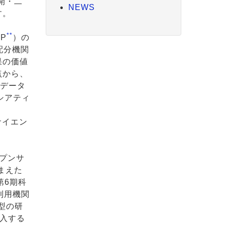
開・二
NEWS
す。
**
P
）の
配分機関
果の価値
点から、
究データ
シアティ
n
サイエン
プンサ
まえた
第6期科
利⽤機関
型の研
導⼊する