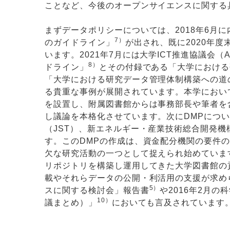
ことなど、今後のオープンサイエンスに関する
まずデータポリシーについては、2018年6月
7）
のガイドライン」
が出され、既に2020年
います。2021年7月には大学ICT推進協議会
8）
ドライン」
とその付録である「大学における
「大学における研究データ管理体制構築への道
る貴重な事例が展開されています。本学において
を設置し、附属図書館からは事務部長や筆者を
し議論を本格化させています。次にDMPについ
（JST）、新エネルギー・産業技術総合開発機
す。このDMPの作成は、資金配分機関の要件
欠な研究活動の一つとして捉えられ始めていま
リポジトリを構築し運用してきた大学図書館の
載やそれらデータの公開・利活用の支援が求め
5）
スに関する検討会」報告書
や2016年2月
10）
議まとめ）」
においても言及されています