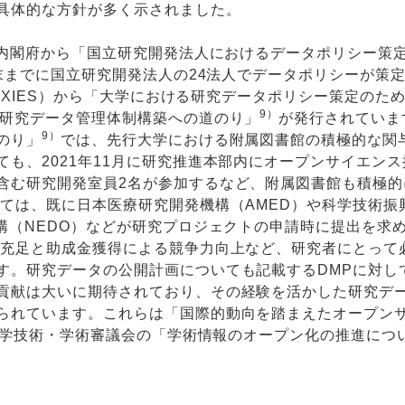
具体的な方針が多く示されました。
に内閣府から「国立研究開発法人におけるデータポリシー策
度末までに国立研究開発法人の24法人でデータポリシーが策
（AXIES）から「大学における研究データポリシー策定のた
9）
研究データ管理体制構築への道のり」
が発行されていま
9）
のり」
では、先行大学における附属図書館の積極的な関
も、2021年11月に研究推進本部内にオープンサイエンス
含む研究開発室員2名が参加するなど、附属図書館も積極的
ては、既に日本医療研究開発機構（AMED）や科学技術振
構（NEDO）などが研究プロジェクトの申請時に提出を求
の充足と助成金獲得による競争力向上など、研究者にとって
す。研究データの公開計画についても記載するDMPに対し
貢献は大いに期待されており、その経験を活かした研究デ
られています。これらは「国際的動向を踏まえたオープン
の科学技術・学術審議会の「学術情報のオープン化の推進につ
。