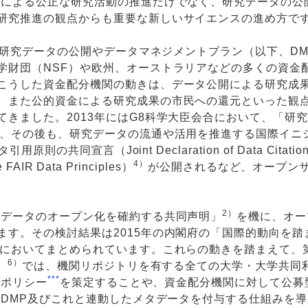
理による公正な研究活動の推進だけでなく、研究データの公
研究推進の観点からも重要な新しいサイエンスの進め方で
よる研究データの公開やデータマネジメントプラン（以下、DM
学財団（NSF）や欧州、オーストラリアなどの多くの資金
こうした資金配分機関の動きは、データ公開による研究成
、また公的資金による研究成果の市民への還元といった観
きました。2013年にはG8科学⼤⾂会合において、「研
、その後も、研究データの流通や活用を推進する国際イニ
共同宣言（Joint Declaration of Data Citatio
4）
IR Data Principles）
が公開されるなど、オープン
2）
究データのオープン化を確約する共同声明」
を機に、オー
ます。その検討結果は2015年の内閣府の「国際的動向を踏
においてまとめられています。これらの動きを踏まえて、
6）
）
では、機関リポジトリを有する全ての⼤学・⼤学共同
***
タポリシー
を策定することや、資金配分機関に対して公募
にDMP及びこれと連動したメタデータを付与する仕組みを