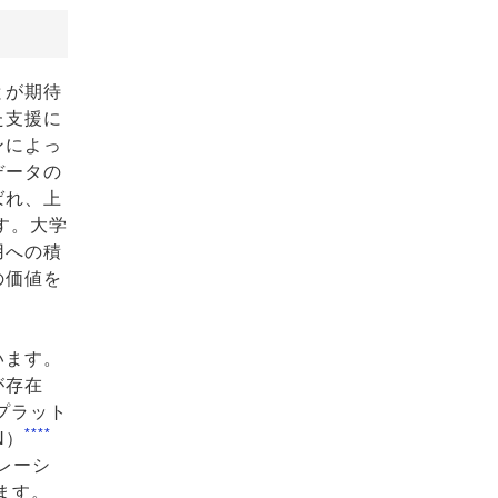
とが期待
た支援に
ンによっ
データの
ばれ、上
す。大学
用への積
の価値を
います。
が存在
プラット
****
N）
レーシ
ます。