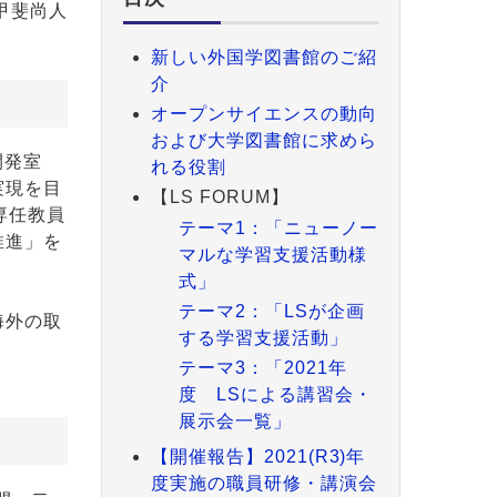
甲斐尚人
新しい外国学図書館のご紹
介
オープンサイエンスの動向
および大学図書館に求めら
開発室
れる役割
実現を目
【LS FORUM】
専任教員
テーマ1：「ニューノー
推進」を
マルな学習支援活動様
式」
テーマ2：「LSが企画
海外の取
する学習支援活動」
テーマ3：「2021年
度 LSによる講習会・
展示会一覧」
【開催報告】2021(R3)年
度実施の職員研修・講演会