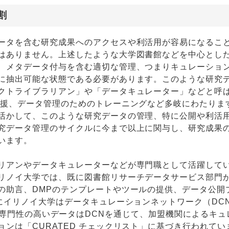
割
ータを含む研究成果へのアクセスや利活用が容易になるこ
はありません。上述したような大学図書館などを中心とし
、メタデータ付与を含む適切な管理、つまりキュレーショ
に抽出可能な状態である必要があります。このような研究
クトライブラリアン」や「データキュレーター」などと呼
支援、データ管理のためのトレーニングなど多岐にわたりま
活かして、このような研究データの管理、特に公開や利活
究データ管理のサイクルに今まで以上に関与し、研究成果
います。
リアンやデータキュレーターなどが専門職として活躍して
リノイ大学では、既に図書館リサーチデータサービス部門
の助言、DMPのテンプレートやツールの提供、データ公開
にイリノイ大学はデータキュレーションネットワーク（DC
専門性の高いデータはDCNを通じて、加盟機関によるキュ
ンは「CURATED チェックリスト」に基づき行われてい