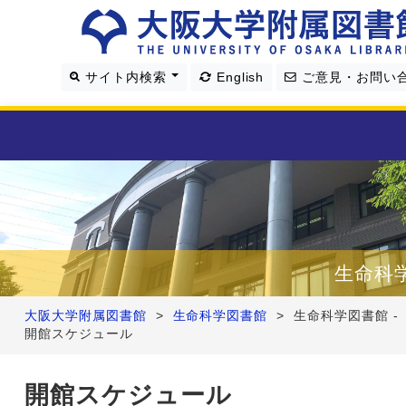
サイト内検索
English
ご意見・お問い
利用案内
資料を探す
生命科
学習・研究支援
大阪大学附属図書館
>
生命科学図書館
>
生命科学図書館 -
開館スケジュール
図書館について
開館スケジュール
4つの図書館