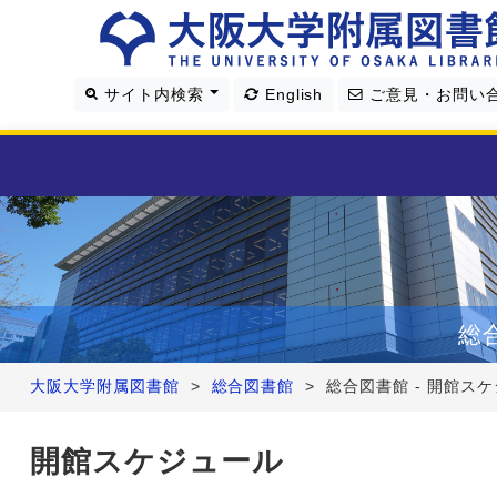
サイト内検索
English
ご意見・お問い
利用案内
資料を探す
総
学習・研究支援
大阪大学附属図書館
>
総合図書館
>
総合図書館 - 開館ス
図書館について
開館スケジュール
4つの図書館