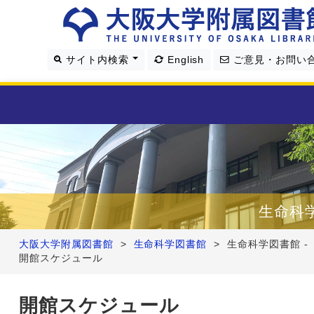
サイト内検索
English
ご意見・お問い
利用案内
資料を探す
生命科
学習・研究支援
大阪大学附属図書館
>
生命科学図書館
>
生命科学図書館 -
開館スケジュール
図書館について
開館スケジュール
4つの図書館