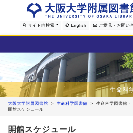
サイト内検索
English
ご意見・お問い
利用案内
資料を探す
生命科
学習・研究支援
大阪大学附属図書館
>
生命科学図書館
>
生命科学図書館 -
開館スケジュール
図書館について
開館スケジュール
4つの図書館