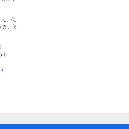
うえ、使
なお、使
F）
oft
go-