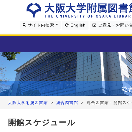
サイト内検索
English
ご意見・お問い
利用案内
資料を探す
総
学習・研究支援
大阪大学附属図書館
>
総合図書館
>
総合図書館 - 開館ス
図書館について
開館スケジュール
4つの図書館