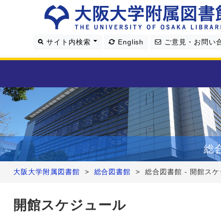
サイト内検索
English
ご意見・お問い
利用案内
資料を探す
総
学習・研究支援
大阪大学附属図書館
>
総合図書館
>
総合図書館 - 開館ス
図書館について
開館スケジュール
4つの図書館