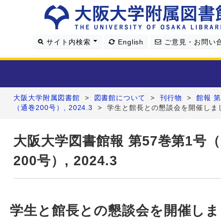
サイト内検索
English
ご意見・お問い
大阪大学附属図書館
>
図書館について
>
刊行物
>
館報 第
利用案内
（通巻200号）, 2024.3
>
学生と館長との懇談会を開催しま
資料を探す
大阪大学図書館報 第57巻第1号
200号）, 2024.3
学習・研究支援
図書館について
学生と館長との懇談会を開催しま
4つの図書館