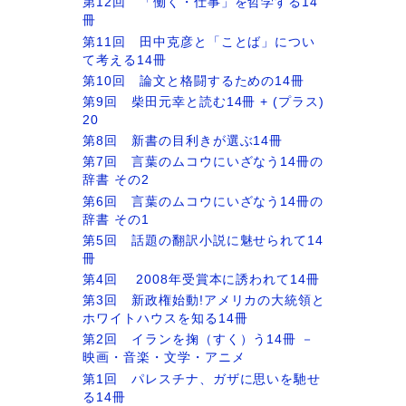
第12回 「働く・仕事」を哲学する14
冊
第11回 田中克彦と「ことば」につい
て考える14冊
第10回 論文と格闘するための14冊
第9回 柴田元幸と読む14冊 + (プラス)
20
第8回 新書の目利きが選ぶ14冊
第7回 言葉のムコウにいざなう14冊の
辞書 その2
第6回 言葉のムコウにいざなう14冊の
辞書 その1
第5回 話題の翻訳小説に魅せられて14
冊
第4回 2008年受賞本に誘われて14冊
第3回 新政権始動!アメリカの大統領と
ホワイトハウスを知る14冊
第2回 イランを掬（すく）う14冊 －
映画・音楽・文学・アニメ
第1回 パレスチナ、ガザに思いを馳せ
る14冊