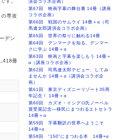
定です。
演会コラボ企画）
第67回 映画字幕の舞台裏 14冊（講座
コラボ企画）
）の専攻
第66回 戦国のサムライ 14冊＋α（司
馬遼太郎講演会コラボ企画）
第65回 世界の祭りに触れる14冊
ーデン
第64回 デンマークを知る、デンマー
クに学ぶ 14冊＋α
第63回 映画と字幕を楽しもう 14冊＋
418冊
α（講座コラボ企画）
第62回 司馬遼太郎デビュー、してみ
ませんか 14冊＋α（講演会コラボ企
画）
第61回 東京ディズニーリゾート35周
年記念！ 14冊＋α
第60回 カズオ・イシグロ氏ノーベル
賞受賞記念―移民にまつわるエトセトラ
14冊＋α
第59回 字幕翻訳の世界へようこそ
14冊+α
第58回 “150”にまつわる本 14冊+α