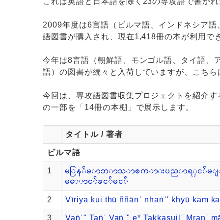
これは英語と日本語を除く23の専攻語で書か
2009年度は6言語（ビルマ語、インドネシア
語図書が購入され、現在1,418冊の本が利用
今年は8言語（朝鮮語、モンゴル語、タイ語、
語）の図書が続々と入荷していますが、こちら
今回は、専攻語図書収集プロジェクトを紹介する
の一部を「14冊の本棚」で展示します。
タイトル / 著者
ビルマ語
မြန်မာဘာသာစကားပညာရှင်မျာ
1
မောင်ခင်မင်
2
Vīriya kui thū ññāṇʿ nhaṅʿʹ khyū kaṃ k
3
Vaṅʿʺ Taṅʿ Vaṅʿʺ e* Takkasuilʿ Mranʿ m