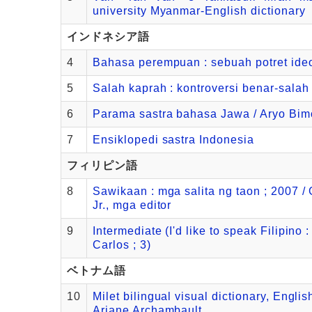
university Myanmar-English dictionary
インドネシア語
4
Bahasa perempuan : sebuah potret ide
5
Salah kaprah : kontroversi benar-salah 
6
Parama sastra bahasa Jawa / Aryo Bim
7
Ensiklopedi sastra Indonesia
フィリピン語
8
Sawikaan : mga salita ng taon ; 2007 / 
Jr., mga editor
9
Intermediate (I'd like to speak Filipino 
Carlos ; 3)
ベトナム語
10
Milet bilingual visual dictionary, Engl
Ariane Archambault