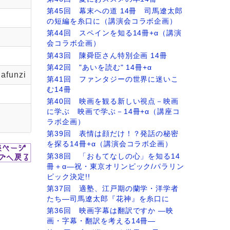
第45回 幕末への道 14冊 司馬遼太郎
の短編を糸口に（講演会コラボ企画）
第44回 スペインを知る14冊+α（講演
会コラボ企画）
第43回 陳舜臣さん特別企画 14冊
第42回 "あいを読む" 14冊+α
afunzi
第41回 ファンタジーの世界に迷いこ
む14冊
第40回 映画を観る新しい視点－映画
に学ぶ 映画で学ぶ－14冊+α（講座コ
ラボ企画）
第39回 表情は顔だけ！？発話の秘密
を探る14冊+α（講演会コラボ企画）
第38回 「おもてなしの心」を知る14
冊＋α―祝・東京オリンピック/パラリン
ピック決定!!
第37回 適塾、江戸期の蘭学・洋学者
たち―司馬遼太郎『花神』を糸口に
第36回 映画字幕は翻訳ですか ―映
画・字幕・翻訳を考える14冊―