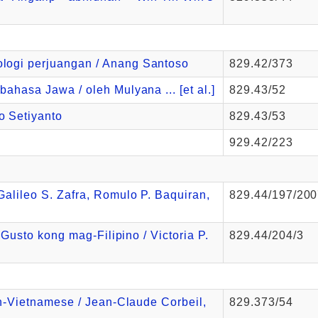
ologi perjuangan / Anang Santoso
829.42/373
bahasa Jawa / oleh Mulyana ... [et al.]
829.43/52
o Setiyanto
829.43/53
929.42/223
Galileo S. Zafra, Romulo P. Baquiran,
829.44/197/20
: Gusto kong mag-Filipino / Victoria P.
829.44/204/3
ish-Vietnamese / Jean-Claude Corbeil,
829.373/54