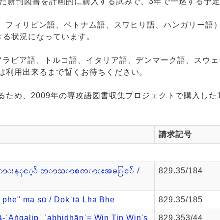
れた新刊図書を計画的に購入する試みで、3年で一巡する予
語、フィリピン語、ベトナム語、スワヒリ語、ハンガリー語
できる状況になっています。
アラビア語、トルコ語、イタリア語、デンマーク語、スウェ
は利用出来るまで暫くお待ちください。
ため、2009年の専攻語図書収集プロジェクトで購入した1,
請求記号
းနှင့် ဘာသာစကားအမြင် /
829.35/184
a pheʺ ma sū / Dokʿtā Lha Bhe
829.35/185
ā-ʾAṅgalipʿ ʾabhidhānʿ= Win Tin Win's
829.353/44