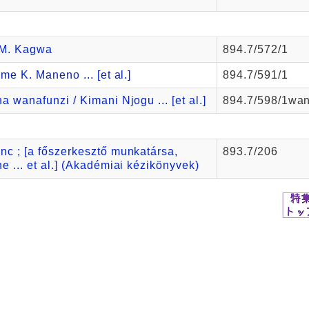
F.M. Kagwa
894.7/572/1
me K. Maneno ... [et al.]
894.7/591/1
a wanafunzi / Kimani Njogu ... [et al.]
894.7/598/1wan
nc ; [a főszerkesztő munkatársa,
893.7/206
e ... et al.] (Akadémiai kézikönyvek)