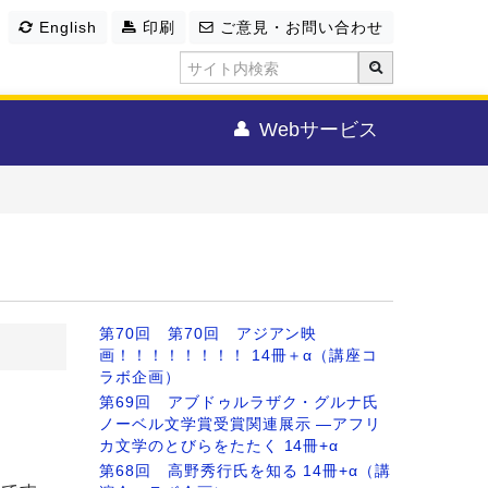
English
印刷
ご意見・お問い合わせ
Webサービス
第70回 第70回 アジアン映
画！！！！！！！！ 14冊＋α（講座コ
ラボ企画）
第69回 アブドゥルラザク・グルナ氏
ノーベル文学賞受賞関連展示 ―アフリ
カ文学のとびらをたたく 14冊+α
第68回 高野秀行氏を知る 14冊+α（講