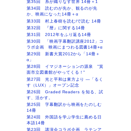
第35回 糸が織りなす世界 14冊＋1
第34回 読むのが先か、観るのが先
か、映画になった14冊＋α
第33回 村上春樹を読む/で読む 14冊
第32回 『暦』に関する14冊
第31回 2012年をふり返る14冊
第30回 「映画字幕翻訳講座2012」コ
ラボ企画 映画にまつわる図書14冊+α
第29回 新書大賞2012から「14冊＋
α」
第28回 イマジネーションの源泉 "箕
面市立図書館がやってくる！"
第27回 光と平和は東方より ―「るく
す（LUX）」オープン記念
第26回 Graded Readers を知る、試
す、活かす。
第25回 字幕翻訳から映画をたのしむ
14冊
第24回 外国語を学ぶ学生に薦める日
本語14冊
第23回 講演会コラボ企画 ラテンア