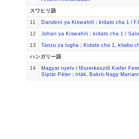
スワヒリ語
11
Darubini ya Kiswahili ; kidato cha 1 / 
12
Johari ya Kiswahili ; kidato cha 1 / Salo
13
Tanzu za lugha ; Kidato cha 1, kitabu ch
ハンガリー語
14
Magyar nyelv / főszerkesztő Kiefer Fere
Siptár Péter ; írták, Bakró-Nagy Mariann