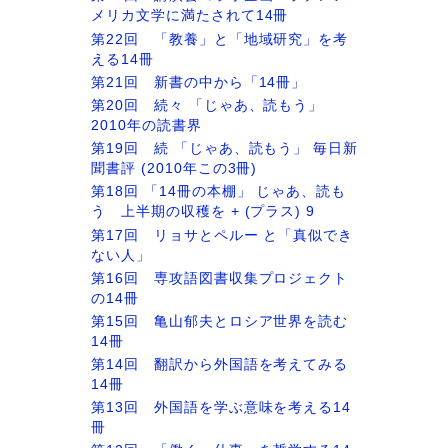
メリカ文学に満たされて14冊
第22回 「教養」と「地域研究」を考
える14冊
第21回 新書の中から「14冊」
第20回 続々 「じゃあ、読もう」
2010年の読書界
第19回 続 「じゃあ、読もう」 毎日新
聞書評 (2010年この3冊)
第18回 「14冊の本棚」 じゃあ、読も
う 上半期の収穫を + (プラス) 9
第17回 リョサとペルー と「真似でき
ない人」
第16回 専攻語図書収集プロジェクト
の14冊
第15回 亀山郁夫とロシア世界を読む
14冊
第14回 翻訳から外国語を考えてみる
14冊
第13回 外国語を学ぶ意味を考える14
冊